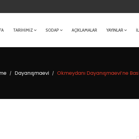
FA
TARIHIMIZ
SODAP
AÇIKLAMALAR
YAYINLAR
İ
me
Dayanışmaevi
Okmeydanı Dayanışmaevi’ne Bask
/
/