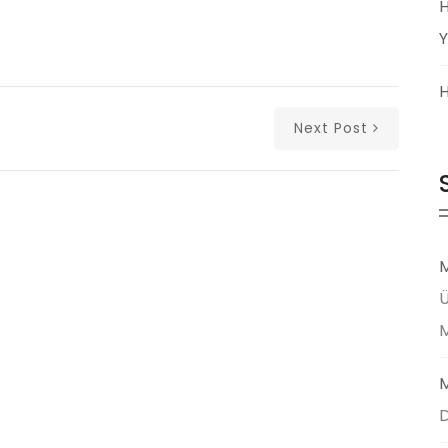
H
Y
H
Next Post
M
Ü
M
D