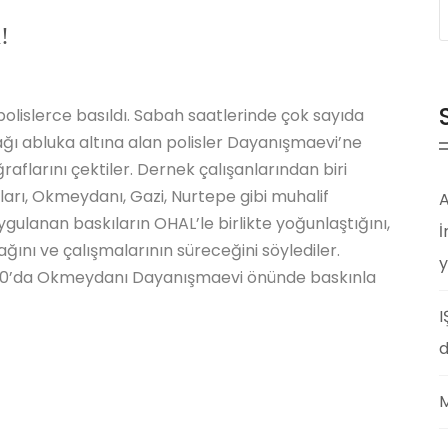
!
islerce basıldı. Sabah saatlerinde çok sayıda
kağı abluka altına alan polisler Dayanışmaevi’ne
raflarını çektiler. Dernek çalışanlarından biri
arı, Okmeydanı, Gazi, Nurtepe gibi muhalif
A
lanan baskıların OHAL’le birlikte yoğunlaştığını,
İ
ağını ve çalışmalarının süreceğini söylediler.
y
00’da Okmeydanı Dayanışmaevi önünde baskınla
I
d
M