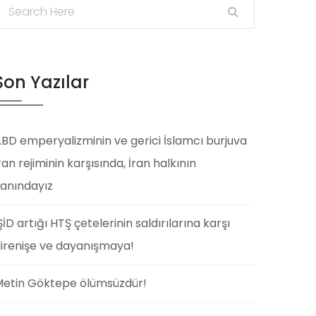
Son Yazılar
BD emperyalizminin ve gerici İslamcı burjuva
ran rejiminin karşısında, İran halkının
anındayız
ŞİD artığı HTŞ çetelerinin saldırılarına karşı
irenişe ve dayanışmaya!
etin Göktepe ölümsüzdür!