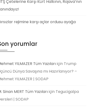
TŞ Çetelerine Karşı Kürt Halkının, Rojava’nın
anındayız!
ırsızlar rejimine karşı açlar ordusu ayağa
Son yorumlar
ehmet YILMAZER Tüm Yazıları
için
Trump
çüncü Dünya Savaşına mı Hazırlanıyor? –
Mehmet YILMAZER | SODAP
. Sinan MERT Tüm Yazıları
için
Tegucigalpa
ersleri | SODAP