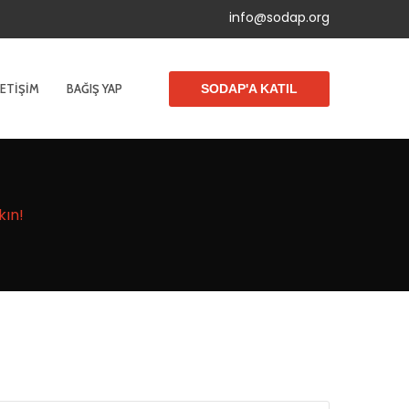
info@sodap.org
LETIŞIM
BAĞIŞ YAP
SODAP'A KATIL
ın!