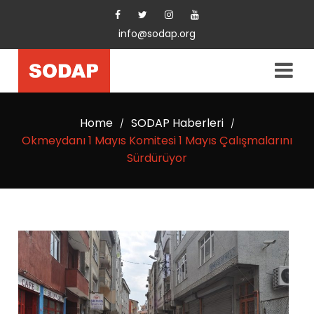
info@sodap.org
Home
SODAP Haberleri
/
/
Okmeydanı 1 Mayıs Komitesi 1 Mayıs Çalışmalarını
Sürdürüyor