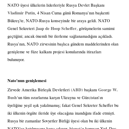
NATO üyesi ülkelerin liderleriyle Rusya Devlet Başkanı
Vladimir Putin
, 4 Nisan Cuma günü Romanya’nın başkenti
Bükreş’te, NATO-Rusya konseyinde bir araya geldi. NATO
Jaap de Hoop Scheffer
Genel Sekreteri
, görüşmelerin samimi
geçtiğini; ancak önemli bir ilerleme sağlanamadığını açıkladı.
Rusya’nın, NATO zirvesinin başlıca gündem maddelerinden olan
genişleme ve füze kalkanı projesi konularında itirazları
bulunuyor.
Nato’nun genişlemesi
(ABD)
George W.
Zirvede Amerika Birleşik Devletleri
başkanı
Bush
‘un tüm ısrarlarına karşın Ukrayna ve Gürcistan’ın
üyeliğine yeşil ışık yakılmamış; fakat Genel Sekreter Scheffer bu
iki ülkenin örgüte ileride üye olacağına inandığını ifade etmişti.
Rusya bir zamanlar Sovyetler Birliği üyesi olan bu iki ülkenin
bianet
NATO’ya katılmasına karşı çıkıyor.
‘e konuşan Yrd. Doç.