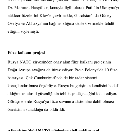
Mehmet Hasgüler
Dr.
, konuyla ilgili olarak Putin’in Ukrayna’yı
nükleer füzelerini Kiev’e çevirmekle, Gürcistan’ı da Güney
Osetya ve Abhazya’nın bağımsızlığına destek vermekle tehdit
ettiğini söylemişti.
Füze kalkanı projesi
Rusya NATO zirvesinden onay alan füze kalkanı projesinin
Doğu Avrupa ayağına da itiraz ediyor. Proje Polonya’da 10 füze
bataryası, Çek Cumhuriyeti’nde de bir radar sistemi
konuşlandırılması öngörüyor.
Rusya bu girişimin kendisini hedef
aldığını ve ulusal güvenliğinin tehlikeye düşeceğini iddia ediyor.
Görüşmelerde Rusya’ya füze savunma sistemine dahil olması
önerisinin sunulduğu da bildirildi.
Afganistan’daki NATO güçlerine sivil nakliye izni