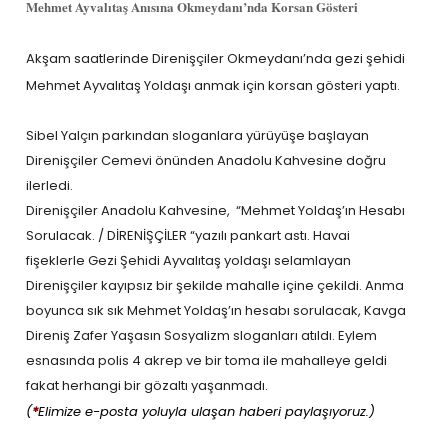
Mehmet Ayvalıtaş Anısına Okmeydanı’nda Korsan Gösteri
Akşam saatlerinde Direnişçiler Okmeydanı’nda gezi şehidi
Mehmet Ayvalıtaş Yoldaşı anmak için korsan gösteri yaptı.
Sibel Yalçın parkından sloganlara yürüyüşe başlayan
Direnişçiler Cemevi önünden Anadolu Kahvesine doğru
ilerledi.
Direnişçiler Anadolu Kahvesine, “Mehmet Yoldaş’ın Hesabı
Sorulacak. / DİRENİŞÇİLER “yazılı pankart astı. Havai
fişeklerle Gezi Şehidi Ayvalıtaş yoldaşı selamlayan
Direnişçiler kayıpsız bir şekilde mahalle içine çekildi. Anma
boyunca sık sık Mehmet Yoldaş’ın hesabı sorulacak, Kavga
Direniş Zafer Yaşasın Sosyalizm sloganları atıldı. Eylem
esnasında polis 4 akrep ve bir toma ile mahalleye geldi
fakat herhangi bir gözaltı yaşanmadı.
(
*
Elimize e-posta yoluyla ulaşan haberi paylaşıyoruz.)