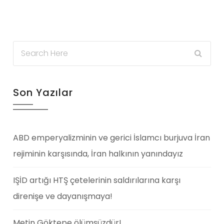
Son Yazılar
ABD emperyalizminin ve gerici İslamcı burjuva İran
rejiminin karşısında, İran halkının yanındayız
IŞİD artığı HTŞ çetelerinin saldırılarına karşı
direnişe ve dayanışmaya!
Metin Göktepe ölümsüzdür!