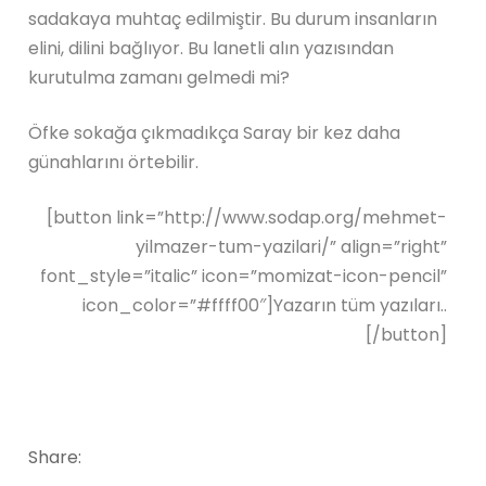
sadakaya muhtaç edilmiştir. Bu durum insanların
elini, dilini bağlıyor. Bu lanetli alın yazısından
kurutulma zamanı gelmedi mi?
Öfke sokağa çıkmadıkça Saray bir kez daha
günahlarını örtebilir.
[button link=”http://www.sodap.org/mehmet-
yilmazer-tum-yazilari/” align=”right”
font_style=”italic” icon=”momizat-icon-pencil”
icon_color=”#ffff00″]Yazarın tüm yazıları..
[/button]
Share: