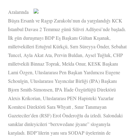
Aralarında
Büşra Ersanlı ve Ragıp Zarakolu’nun da yargılandığı KCK
İstanbul Davası 2 Temmuz günü Silivri Adliyesi’nde başladı.
İlk gün duruşmayı BDP Eş Başkanı Gültan Kışanak,
milletvekilleri Ertuğrul Kürkçü, Sırrı Süreyya Önder, Sebahat
Tuncel, Ayla Akat Ata, Pervin Buldan, Aysel Tuğluk, CHP
milletvekili Binnaz Toprak, Melda Onur, KESK Başkanı
Lami Özgen, Uluslararası Pen Başkan Yardımcısı Eugene
Schoulgin, Uluslararası Yayıncılar Birliği (IPA) Başkanı
Bjorn Smith-Simonsen, IPA İfade Özgürlüğü Direktörü
Alexis Krikorian, Uluslararası PEN Hapisteki Yazarlar
Komitesi Direktörü Sara Whyatt , Sınır Tanımayan
Gazeteciler’den (RSF) Erol Önderoğlu da izledi. Salondaki
sanıklar dinleyicileri “berxwedane jiyane” sloganıyla
karşıladı. BDP’lilerin yanı sıra SODAP üyelerinin de