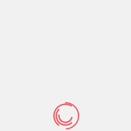
Son Yazılar
ABD emperyalizminin ve gerici İslamcı burjuva İran
rejiminin karşısında, İran halkının yanındayız
IŞİD artığı HTŞ çetelerinin saldırılarına karşı
direnişe ve dayanışmaya!
Metin Göktepe ölümsüzdür!
HTŞ Çetelerine Karşı Kürt Halkının, Rojava’nın
Yanındayız!