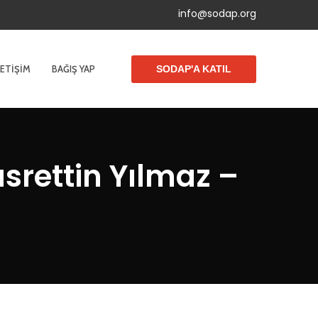
info@sodap.org
LETIŞIM
BAĞIŞ YAP
SODAP'A KATIL
srettin Yılmaz –