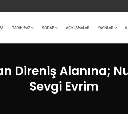
FA
TARIHIMIZ
SODAP
AÇIKLAMALAR
YAYINLAR
İ
an Direniş Alanına; Nu
Sevgi Evrim