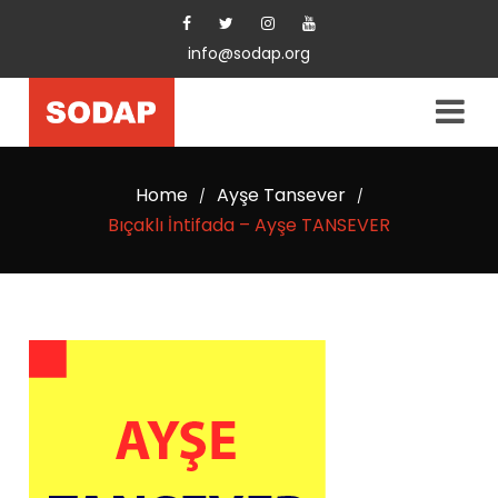
info@sodap.org
Home
Ayşe Tansever
/
/
Bıçaklı İntifada – Ayşe TANSEVER