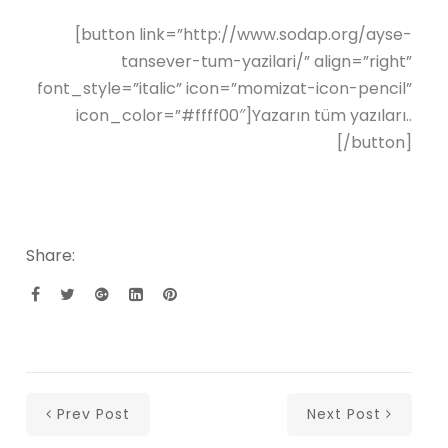
[button link=”http://www.sodap.org/ayse-
tansever-tum-yazilari/” align=”right”
font_style=”italic” icon=”momizat-icon-pencil”
icon_color=”#ffff00″]Yazarın tüm yazıları..
[/button]
Share:
Prev Post
Next Post