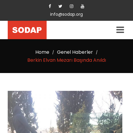
info@sodap.org
Home
Genel Haberler
/
/
Berkin Elvan Mezarı Başında Anıldı