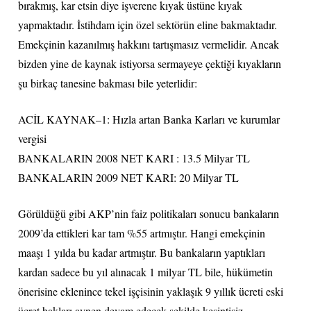
bırakmış, kar etsin diye işverene kıyak üstüne kıyak
yapmaktadır. İstihdam için özel sektörün eline bakmaktadır.
Emekçinin kazanılmış hakkını tartışmasız vermelidir. Ancak
bizden yine de kaynak istiyorsa sermayeye çektiği kıyakların
şu birkaç tanesine bakması bile yeterlidir:
ACİL KAYNAK–1: Hızla artan Banka Karları ve kurumlar
vergisi
BANKALARIN 2008 NET KARI : 13.5 Milyar TL
BANKALARIN 2009 NET KARI: 20 Milyar TL
Görüldüğü gibi AKP’nin faiz politikaları sonucu bankaların
2009’da ettikleri kar tam %55 artmıştır. Hangi emekçinin
maaşı 1 yılda bu kadar artmıştır. Bu bankaların yaptıkları
kardan sadece bu yıl alınacak 1 milyar TL bile, hükümetin
önerisine eklenince tekel işçisinin yaklaşık 9 yıllık ücreti eski
ücret hakları aynen devam edecek şekilde kesintisiz