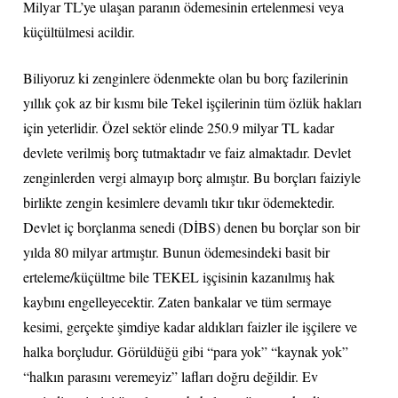
Milyar TL’ye ulaşan paranın ödemesinin ertelenmesi veya
küçültülmesi acildir.
Biliyoruz ki zenginlere ödenmekte olan bu borç fazilerinin
yıllık çok az bir kısmı bile Tekel işçilerinin tüm özlük hakları
için yeterlidir. Özel sektör elinde 250.9 milyar TL kadar
devlete verilmiş borç tutmaktadır ve faiz almaktadır. Devlet
zenginlerden vergi almayıp borç almıştır. Bu borçları faiziyle
birlikte zengin kesimlere devamlı tıkır tıkır ödemektedir.
Devlet iç borçlanma senedi (DİBS) denen bu borçlar son bir
yılda 80 milyar artmıştır. Bunun ödemesindeki basit bir
erteleme/küçültme bile TEKEL işçisinin kazanılmış hak
kaybını engelleyecektir. Zaten bankalar ve tüm sermaye
kesimi, gerçekte şimdiye kadar aldıkları faizler ile işçilere ve
halka borçludur. Görüldüğü gibi “para yok” “kaynak yok”
“halkın parasını veremeyiz” lafları doğru değildir. Ev