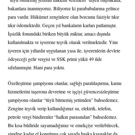
bakanlara inanmıyoruz. Biliyoruz ki parababalarına gelince
para vardır. Hükümet zenginlere olan borcunu faiziyle tıkır
tıkır ödemektedir. Geçen yıl bankaların karları patlamıştır.
İşsizlik fonundaki biriken büyük miktar, amacı dışında
kullanılmakta ve işverene teşvik olarak verilmektedir. Yine
işveren için yıllardır uygulanan yasa ile, işverenlerin devlete
ödeyeceği gelir vergisi ve SSK primi yükü 49 ilde
sıfırlanmıştır. Hani para yoktu.
Özelleştirme şampiyonu olanlar, sağlığı paralılaştırma, kamu
hizmetlerini taşerona devretme ve işçiyi güvencesizleştirme
şampiyonu olanlar “tüyü bitmemiş yetimden” bahsedemez.
Zengine teşvik verip kullandığımız su, elektrik, telefon,
petrole vergi bindirenler “halkın parasından” bahsedemez.
Bu kısa bildiride sayamadığımız ve emekçiye verilebilecek,
şimdiye kadar el konulmuş çok sayıda başka kaynaklar da