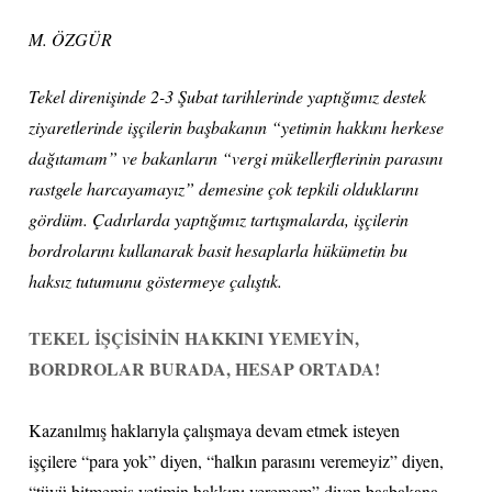
M. ÖZGÜR
Tekel direnişinde 2-3 Şubat tarihlerinde yaptığımız destek
ziyaretlerinde işçilerin başbakanın “yetimin hakkını herkese
dağıtamam” ve bakanların “vergi mükellerflerinin parasını
rastgele harcayamayız” demesine çok tepkili olduklarını
gördüm. Çadırlarda yaptığımız tartışmalarda, işçilerin
bordrolarını kullanarak basit hesaplarla hükümetin bu
haksız tutumunu göstermeye çalıştık.
TEKEL İŞÇİSİNİN HAKKINI YEMEYİN,
BORDROLAR BURADA, HESAP ORTADA!
Kazanılmış haklarıyla çalışmaya devam etmek isteyen
işçilere “para yok” diyen, “halkın parasını veremeyiz” diyen,
“tüyü bitmemiş yetimin hakkını veremem” diyen başbakana,