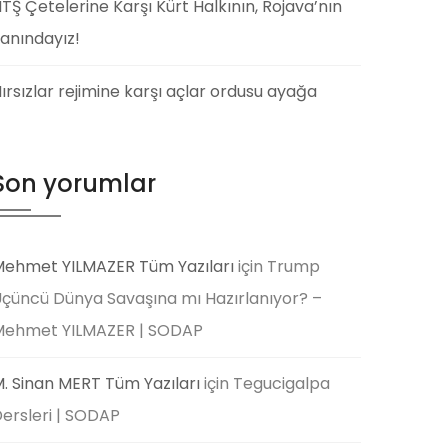
TŞ Çetelerine Karşı Kürt Halkının, Rojava’nın
anındayız!
ırsızlar rejimine karşı açlar ordusu ayağa
Son yorumlar
ehmet YILMAZER Tüm Yazıları
için
Trump
çüncü Dünya Savaşına mı Hazırlanıyor? –
Mehmet YILMAZER | SODAP
. Sinan MERT Tüm Yazıları
için
Tegucigalpa
ersleri | SODAP