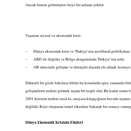
Ancak bunun görünüşten öteye bir anlamı yoktur.
Yaşanan siyasal ve ekonomik krizi:
Dünya ekonomik krizi ve Türkiye’nin neoliberal politikalar
–
ABD ile ilişkiler ve Bölge dengelerinde Türkiye’nin rolü;
–
AB sürecinde gelişme ve dirençler dışında ele almak, konuyu 
–
Dikkatli bir gözle bakılırsa bütün bu konularda epey zamandır bir
gelişmelerin nedeni görmek saçma bir tespit olur. Bu kadar sorun 
2001 krizinin nedeni nasıl ki, anayasa kitapçığının havada uçması
değildir. Krizi oluşturan temel etkenlere bakarak bir sonuca varmay
Dünya Ekonomik Krizinin Etkileri