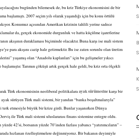
M
ayılacağını bugünden bilemesek de, bu kriz Türkiye ekonomisini de bir
S
ma başlamıştı. 2007 seçim yılı olarak yaşandığı için bu konu örtülü
ıkıyor. Konumuz açısından Amerikan krizinin tahlili yerine sadece
M
çıklamalar da, gerçek ekonomide durgunluk ve hatta küçülme işaretlerine
ranın akışının duraklaması biçiminde olacaktır. Buna karşı ise mali sistem
B
ye’ye para akışını cazip hale getirmektir. Bu ise zaten sorunlu olan üretim
ünlerini” yaşamış olan “Anadolu kaplanları” için bu gelişmeler yıkıcı
aşlamıştır. Tarımın çöküşü artık gerçek hale geldi, bu kriz orta ölçekli
M
K
ayak sürümesine
larak Türk ekonomisinin neoliberal politikalara
karşı bir
ı ayak sürüyen Türk mali sistemi, bir yandan “banka boşaltmalarıyla”
yi terk etmesiyle büyük bir krize girdi. Bunlar yaşanırken Dünya
viş ile Türk mali sistemi uluslararası finans sistemine entegre oldu.
 yüzde 42’si, borsanın yüzde 70’inden fazlası yabancı “yatırımcıların” –
u arada hızlanan özelleştirmelere değinmiyoruz. Bir bakanın deyimiyle