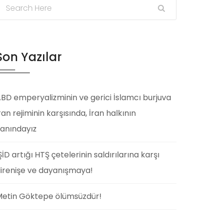
Son Yazılar
BD emperyalizminin ve gerici İslamcı burjuva
ran rejiminin karşısında, İran halkının
anındayız
ŞİD artığı HTŞ çetelerinin saldırılarına karşı
irenişe ve dayanışmaya!
etin Göktepe ölümsüzdür!