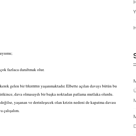
H
Y
H
a uyumu;
çok fazlaca daraltmak olur.
M
tıkanma
ikerek gelen bir
yaşanmaktadır. Elbette açılan davayı bütün bu
Ü
birikince, dava olmasaydı bir başka noktadan patlama mutlaka olurdu.
 değilse, yaşanan ve derinleşecek olan krizin nedeni de kapatma davası
a çalışalım.
M
D