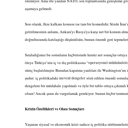
istemiyor. Ama öte yandan NATO, son toplantısında genişleme gös
aşamaya gelmedi.
Son olarak, füze kalkanı konusu ise tam bir komedidir. Sözde İran’
getirilmesinin anlamı, Ankara’yı Rusya’ya karşı net bir konum alm
doğrultusunda katılaştığı düşünülsün, bunun önemli geri tepmeleri
Sıraladığımız bu sorunların hiçbirisinde henüz net sonuçlar ortaya
operasyonel müdahalele
öteye Türkiye’nin iç ve dış politikasına “
süreç başlatılmıştır. Buradan kapatma yanlıları ile Washington’un
mevcut dengeler
şudur: iç politikadaki
sözü edilen önemli sorunlar
dengelere bir müdahale yapılmalı ve öyle bir tablo ortaya çıkmalı 
olsun! Ancak şunu da vurgulamak gerekiyor: bunun hiçbir teminat
Krizin Özellikleri ve Olası Sonuçları
Yaşanan siyasal ve ekonomik krizi sadece iç politika sürtünmelerin