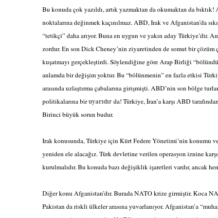
Bu konuda çok yazıldı, artık yazmaktan da okumaktan da bıktık! 
noktalarına değinmek kaçınılmaz. ABD, Irak ve Afganistan’da sıkış
“tetikçi” daha arıyor. Buna en uygun ve yakın aday Türkiye’dir. 
zordur. En son Dick Cheney’nin ziyaretinden de somut bir çözüm 
kuşatmayı gerçekleştirdi. Söylendiğine göre Arap Birliği “bölü
anlamda bir değişim yoktur. Bu “bölünmenin” en fazla etkisi Türkiy
arasında uzlaştırma çabalarına girişmişti. ABD’nin son bölge turl
uyarıdır
politikalarına bir
da! Türkiye, İran’a karşı ABD tarafından
Birinci büyük sorun budur.
Irak konusunda, Türkiye için Kürt Federe Yönetimi’nin konumu v
yeniden ele alacağız. Türk devletine verilen operasyon iznine karşıl
kurulmalıdır. Bu konuda bazı değişiklik işaretleri vardır, ancak h
Diğer konu Afganistan’dır. Burada NATO krize girmiştir. Koca NA
Pakistan da riskli ülkeler arasına yuvarlanıyor. Afganistan’a “muh