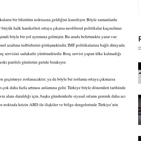
tıkanma
kaların bir
noktasına geldiğini kanıtlıyor. Böyle zamanlarda
r büyük halk hareketleri ortaya çıkarsa neoliberal politikalar kaçınılmaz
şimdi böyle bir yol ayrımına gelmiştir. Bu arada belirtmekte yarar var:
onel azaltma tedbirlerini-görüşmektedir. IMF politikalarına bağlı dünyada
rç servisini sadakatle yürütmektedir. Borç servisi yapan ülke kalmadığı
ski parıltılı günlerini geride bırakıyor.
n geçirmeye zorlanacaktır; ya da böyle bir zorlama ortaya çıkmazsa
in çok daha fazla artması anlamına gelir. Türkiye böyle dönemleri tarihinde
a alanı daraldığı için, başka gündemlerle siyasal ortamı gererek daha acı
 noktada krizin ABD ile ilişkiler ve bölge dengelerinde Türkiye’nin