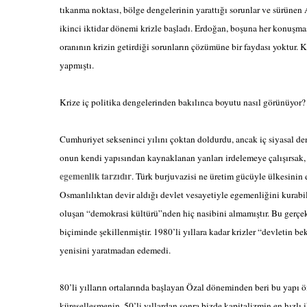
tıkanma noktası, bölge dengelerinin yarattığı sorunlar ve sürünen
ikinci iktidar dönemi krizle başladı. Erdoğan, boşuna her konuşm
oranının krizin getirdiği sorunların çözümüne bir faydası yoktu
yapmıştı.
Krize iç politika dengelerinden bakılınca boyutu nasıl görünüyor?
Cumhuriyet sekseninci yılını çoktan doldurdu, ancak iç siyasal de
onun kendi yapısından kaynaklanan yanları irdelemeye çalışırsak, 
egemenlik tarzıdır
. Türk burjuvazisi ne üretim gücüyle ülkesinin e
Osmanlılıktan devir aldığı devlet vesayetiyle egemenliğini kurabil
oluşan “demokrasi kültürü”nden hiç nasibini almamıştır. Bu gerçekl
biçiminde şekillenmiştir. 1980’li yıllara kadar krizler “devletin be
yenisini yaratmadan edemedi.
80’li yılların ortalarında başlayan Özal döneminden beri bu yapı ö
küreselleşmenin, 50’li yıllardan sonra bizde kapitalizmin en hızlı