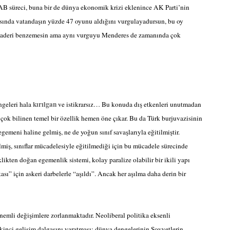
 AB süreci, buna bir de dünya ekonomik krizi eklenince AK Parti’nin
asında vatandaşın yüzde 47 oyunu aldığını vurgulayadursun, bu oy
r. Kaderi benzemesin ama aynı vurguyu Menderes de zamanında çok
kırılgan
ngeleri hala
ve istikrarsız… Bu konuda dış etkenleri unutmadan
çok bilinen temel bir özellik hemen öne çıkar. Bu da Türk burjuvazisinin
gemeni haline gelmiş, ne de yoğun sınıf savaşlarıyla eğitilmiştir.
miş, sınıflar mücadelesiyle eğitilmediği için bu mücadele sürecinde
ikten doğan egemenlik sistemi, kolay paralize olabilir bir ikili yapı
kası” için askeri darbelerle “aşıldı”. Ancak her aşılma daha derin bir
nemli değişimlere zorlanmaktadır. Neoliberal politika eksenli
 ikinci gelişim dalgasını yaratması; dünya dengelerinin Sovyetlerin