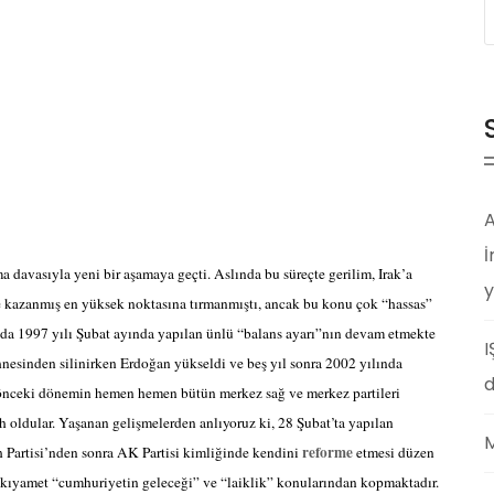
A
İ
a davasıyla yeni bir aşamaya geçti. Aslında bu süreçte gerilim, Irak’a
y
me kazanmış en yüksek noktasına tırmanmıştı, ancak bu konu çok “hassas”
lında 1997 yılı Şubat ayında yapılan ünlü “balans ayarı”nın devam etmekte
I
nesinden silinirken Erdoğan yükseldi ve beş yıl sonra 2002 yılında
d
e önceki dönemin hemen hemen bütün merkez sağ ve merkez partileri
rih oldular. Yaşanan gelişmelerden anlıyoruz ki, 28 Şubat’ta yapılan
M
reforme
h Partisi’nden sonra AK Partisi kimliğinde kendini
etmesi düzen
k kıyamet “cumhuriyetin geleceği” ve “laiklik” konularından kopmaktadır.