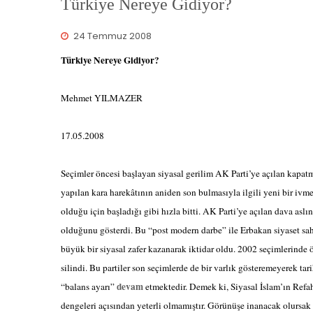
Türkiye Nereye Gidiyor?
24 Temmuz 2008
Türkiye Nereye Gidiyor?
Mehmet YILMAZER
17.05.2008
Seçimler öncesi başlayan siyasal gerilim AK Parti’ye açılan kapatm
yapılan kara harekâtının aniden son bulmasıyla ilgili yeni bir iv
olduğu için başladığı gibi hızla bitti. AK Parti’ye açılan dava as
olduğunu gösterdi. Bu “post modern darbe” ile Erbakan siyaset sah
büyük bir siyasal zafer kazanarak iktidar oldu. 2002 seçimlerind
silindi. Bu partiler son seçimlerde de bir varlık gösteremeyerek ta
devam
“balans ayarı”
etmektedir. Demek ki, Siyasal İslam’ın Refa
dengeleri açısından yeterli olmamıştır. Görünüşe inanacak olursa