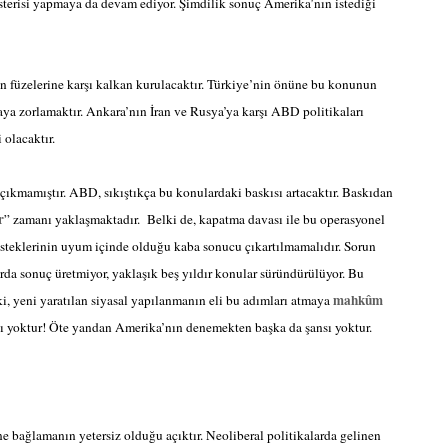
terisi yapmaya da devam ediyor. Şimdilik sonuç Amerika’nın istediği
ın füzelerine karşı kalkan kurulacaktır. Türkiye’nin önüne bu konunun
aya zorlamaktır. Ankara’nın İran ve Rusya’ya karşı ABD politikaları
 olacaktır.
 çıkmamıştır. ABD, sıkıştıkça bu konulardaki baskısı artacaktır. Baskıdan
r
” zamanı yaklaşmaktadır.
Belki de, kapatma davası ile bu operasyonel
 isteklerinin uyum içinde olduğu kaba sonucu çıkartılmamalıdır. Sorun
da sonuç üretmiyor, yaklaşık beş yıldır konular süründürülüyor. Bu
mahkûm
ki, yeni yaratılan siyasal yapılanmanın eli bu adımları atmaya
ı yoktur! Öte yandan Amerika’nın denemekten başka da şansı yoktur.
e bağlamanın yetersiz olduğu açıktır. Neoliberal politikalarda gelinen