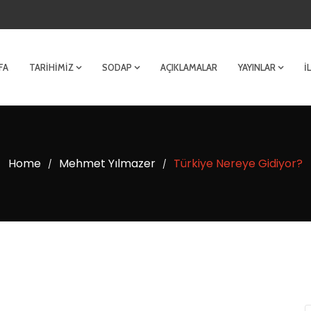
FA
TARIHIMIZ
SODAP
AÇIKLAMALAR
YAYINLAR
İ
Home
Mehmet Yılmazer
Türkiye Nereye Gidiyor?
/
/