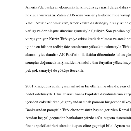
Amerika’da başlayan ekonomik krizin dünyaya nasıl dalga dalga y
noktada vuracaktır. Zaten 2006 sonu verileriyle ekonomide yavaşla
kaldı. Artık ekonomik kriz, Amerika’nın da desteğiyle su yüzüne ç
varlığı ve derinleşme sürecine girmesiyle ilgiliyiz. Son yapılan a
vurgu yapıyor. Krizin Türkiye’ye etkisi kredi daralması ve sıcak pa
içinde en bilinen tedbir, faiz oranlarının yüksek tutulmasıyla Türki
alanını iyice daraltır. AK Parti’nin ilk iktidar döneminde “altın g
sonuçlar doğuracaktır. Şimdiden Anadolu’dan feryatlar yükselmeye b
pek çok sanayiyi de çöküşe itecektir.
2001 krizi, dünyadaki yaşananlardan bir etkilenme olsa da, esas o
bedel ödetmeydi. Uluslar arası finans kapitalin dayatmalarına karş
içeriden çökertilirken, diğer yandan sıcak paranın bir gecede ülke
Bankasından paraşütle Türk ekonomisinin başına getirilen Kemal Der
Aradan beş yıl geçmeden bankaların yüzde 46’sı, sigorta sisteminin
finans spekülatörleri olarak okuyun-eline geçmişti bile! Ayrıca b