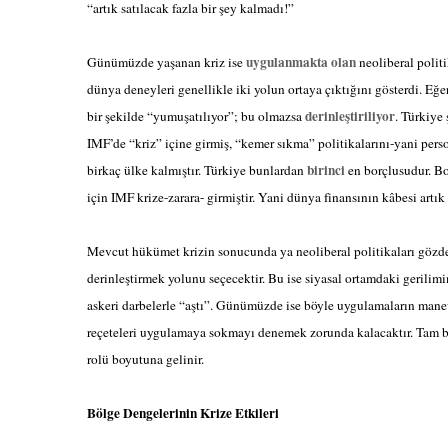
“artık satılacak fazla bir şey kalmadı!”
uygulanmakta olan
Günümüzde yaşanan kriz ise
neoliberal politi
dünya deneyleri genellikle iki yolun ortaya çıktığını gösterdi. Eğe
derinleştiriliyor
bir şekilde “yumuşatılıyor”; bu olmazsa
. Türkiye 
IMF’de “kriz” içine girmiş, “kemer sıkma” politikalarını-yani pers
birinci
birkaç ülke kalmıştır. Türkiye bunlardan
en borçlusudur. Bo
için IMF krize-zarara- girmiştir. Yani dünya finansının kâbesi artık e
Mevcut hükümet krizin sonucunda ya neoliberal politikaları gözde
derinleştirmek yolunu seçecektir. Bu ise siyasal ortamdaki gerilim
askeri darbelerle “aştı”. Günümüzde ise böyle uygulamaların manevr
reçeteleri uygulamaya sokmayı denemek zorunda kalacaktır. Tam bu
rolü boyutuna gelinir.
Bölge Dengelerinin Krize Etkileri