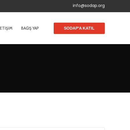
info@sodap.org
LETIŞIM
BAĞIŞ YAP
SODAP'A KATIL