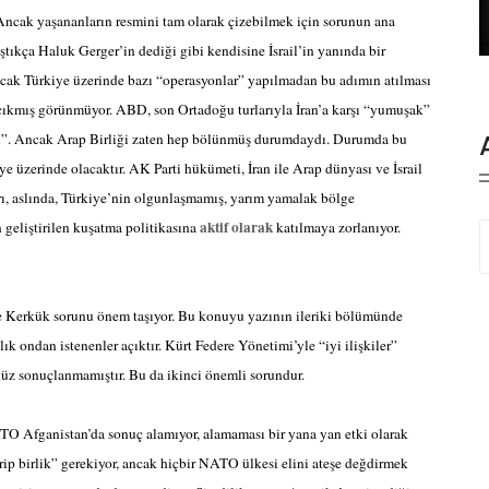
Ancak yaşananların resmini tam olarak çizebilmek için sorunun ana
tıkça Haluk Gerger’in dediği gibi kendisine İsrail’in yanında bir
Ancak Türkiye üzerinde bazı “operasyonlar” yapılmadan bu adımın atılması
çıkmış görünmüyor. ABD, son Ortadoğu turlarıyla İran’a karşı “yumuşak”
ndü”. Ancak Arap Birliği zaten hep bölünmüş durumdaydı. Durumda bu
e üzerinde olacaktır. AK Parti hükümeti, İran ile Arap dünyası ve İsrail
arı, aslında, Türkiye’nin olgunlaşmamış, yarım yamalak bölge
aktif olarak
 geliştirilen kuşatma politikasına
katılmaya zorlanıyor.
e Kerkük sorunu önem taşıyor. Bu konuyu yazının ileriki bölümünde
ık ondan istenenler açıktır. Kürt Federe Yönetimi’yle “iyi ilişkiler”
enüz sonuçlanmamıştır. Bu da ikinci önemli sorundur.
TO Afganistan’da sonuç alamıyor, alamaması bir yana yan etki olarak
arip birlik” gerekiyor, ancak hiçbir NATO ülkesi elini ateşe değdirmek