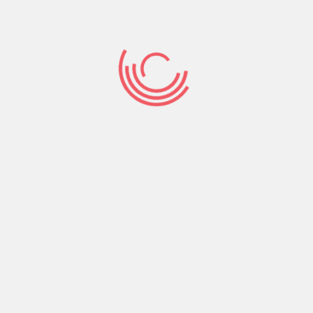
çeyreği, dünyanın üçte birine yayılan sosyalizm
deneyimlerinin başarısızlıkla sonuçlandığı ve
dünya üzerinde sol hareketlerin gerilediği bir
dönem oldu. 1991 yılında Sovyetler Birliği’nin
yıkılışının
Devamını Oku
2288
Comments off
SODAP