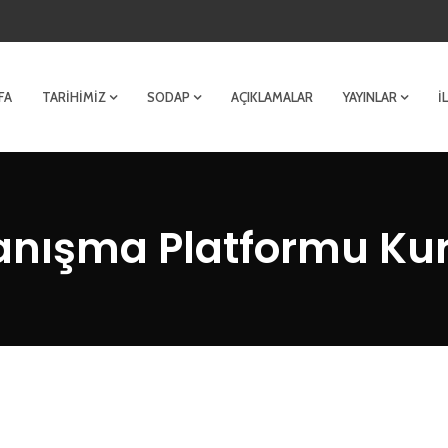
FA
TARIHIMIZ
SODAP
AÇIKLAMALAR
YAYINLAR
İ
anışma Platformu Kuru