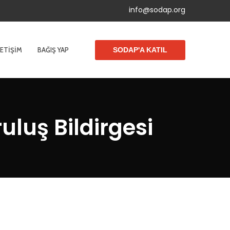
info@sodap.org
LETIŞIM
BAĞIŞ YAP
SODAP'A KATIL
luş Bildirgesi