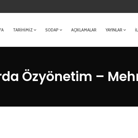
FA
TARIHIMIZ
SODAP
AÇIKLAMALAR
YAYINLAR
İ
rda Özyönetim – Me