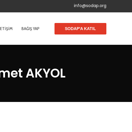
info@sodap.org
LETIŞIM
BAĞIŞ YAP
SODAP'A KATIL
hmet AKYOL