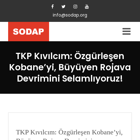
info@sodap.org
TKP Kıvılcım: Özgürleşen
Kobane’yi, Büyüyen Rojava
Devrimini Selamlıyoruz!
TKP Kıvılcım: Özgürleşen Kobane’yi,