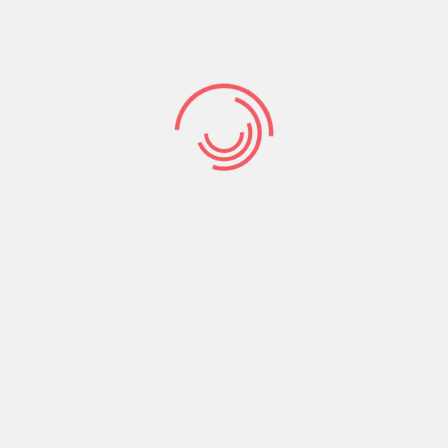
Kıvılcımlı – Fikret KIZILTAN
Türkiye sosyalist hareketinin temel direklerinden
Hikmet Kıvılcımlı’yı 43. ölüm yıldönümünde
saygıyla anıyoruz. Osmanlı İmparatorluğu’nun
yıkılışı ve Kurtuluş Savaşı yılları içinde yetişen
Kıvılcımlı, Askeri Tıbbiye’de öğrenciyken Ekim
devrimin etkisiyle yeni coğrafyalara
Devamını Oku
968
Comments off