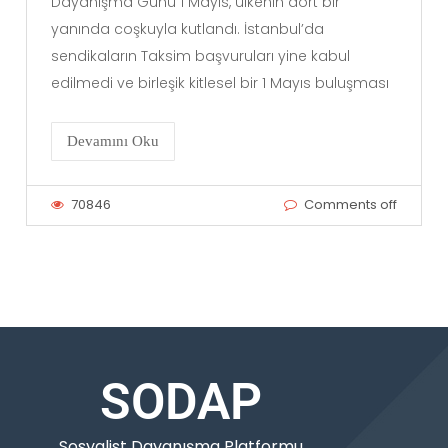
Dayanışma Günü 1 Mayıs, ülkenin dört bir
yanında coşkuyla kutlandı. İstanbul’da
sendikaların Taksim başvuruları yine kabul
edilmedi ve birleşik kitlesel bir 1 Mayıs buluşması
Devamını Oku
70846
Comments off
SODAP
Sosyalist Dayanışma Platformu