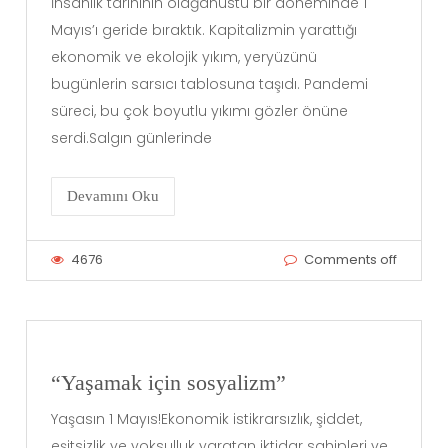
İnsanlık tarihinin olağanüstü bir döneminde 1
Mayıs’ı geride bıraktık. Kapitalizmin yarattığı
ekonomik ve ekolojik yıkım, yeryüzünü
bugünlerin sarsıcı tablosuna taşıdı. Pandemi
süreci, bu çok boyutlu yıkımı gözler önüne
serdi.Salgın günlerinde
Devamını Oku
4676
Comments off
“Yaşamak için sosyalizm”
Yaşasın 1 Mayıs!Ekonomik istikrarsızlık, şiddet,
eşitsizlik ve yoksulluk yaratan iktidar sahipleri ve