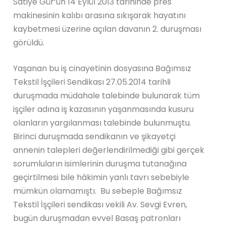
Satiye Gür‘ün 14 Eylül 2013 tarihinde pres
makinesinin kalıbı arasına sıkışarak hayatını
kaybetmesi üzerine açılan davanın 2. duruşması
görüldü.
Yaşanan bu iş cinayetinin dosyasına Bağımsız
Tekstil İşçileri Sendikası 27.05.2014 tarihli
duruşmada müdahale talebinde bulunarak tüm
işçiler adına iş kazasının yaşanmasında kusuru
olanların yargılanması talebinde bulunmuştu.
Birinci duruşmada sendikanın ve şikayetçi
annenin talepleri değerlendirilmediği gibi gerçek
sorumluların isimlerinin duruşma tutanağına
geçirtilmesi bile hâkimin yanlı tavrı sebebiyle
mümkün olamamıştı. Bu sebeple Bağımsız
Tekstil İşçileri sendikası vekili Av. Sevgi Evren,
bugün duruşmadan evvel Basaş patronları