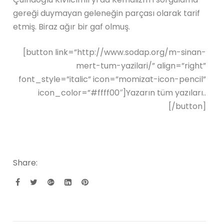
gereği duymayan geleneğin parçası olarak tarif
etmiş. Biraz ağır bir gaf olmuş.
[button link=”http://www.sodap.org/m-sinan-
mert-tum-yazilari/” align=”right”
font_style=”italic” icon=”momizat-icon-pencil”
icon_color=”#ffff00″]Yazarın tüm yazıları..
[/button]
Share: