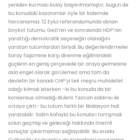
yeniden kurması kolay başarılmamıştır, bugün de
bu konudaki kazanımlar öyle bir kalemde
harcanamaz. 12 Eylül referandumunda alınan
boykot tutumu, Gezi’nin ve sonrasında HDP’nin
yarattığı demokratik seçeneğin olanağını
yaratan tutumlardan biriydi. Bu değerlendirmeler
Saray faşizmine karşı direnme eğilimindeki
güçlerin en geniş çerçevede bir araya gelmesine
asla engel olarak görülemez ama tam da
devletin bir kanadı CHP’yi tek meşru muhalefet
odağı kılmak isterken –ki bu konuda da bir
konsensus olmadığı Bülent Tezcan saldırısı ile
ortaya çıktı- bu tutum farklı bir likidasyon hali
yaratabilir. Salim kafayla bu konuları tartışmak
solun geçmişi ve geleceği hakkında önemli
sonuçlar çıkarmamızı sağlayabilir. Bu arada
Çulhaoğlu Kıvılcımlı’yı da Kemalizm’i sorgulama