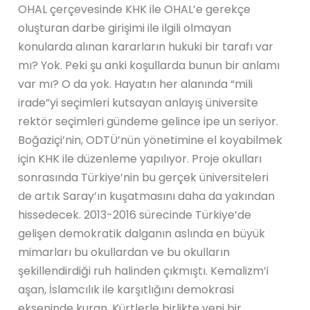
OHAL çerçevesinde KHK ile OHAL’e gerekçe
oluşturan darbe girişimi ile ilgili olmayan
konularda alınan kararların hukuki bir tarafı var
mı? Yok. Peki şu anki koşullarda bunun bir anlamı
var mı? O da yok. Hayatın her alanında “mili
irade”yi seçimleri kutsayan anlayış üniversite
rektör seçimleri gündeme gelince ipe un seriyor.
Boğaziçi’nin, ODTÜ’nün yönetimine el koyabilmek
için KHK ile düzenleme yapılıyor. Proje okulları
sonrasında Türkiye’nin bu gerçek üniversiteleri
de artık Saray’ın kuşatmasını daha da yakından
hissedecek. 2013-2016 sürecinde Türkiye’de
gelişen demokratik dalganın aslında en büyük
mimarları bu okullardan ve bu okulların
şekillendirdiği ruh halinden çıkmıştı. Kemalizm’i
aşan, İslamcılık ile karşıtlığını demokrasi
ekseninde kuran, Kürtlerle birlikte yeni bir