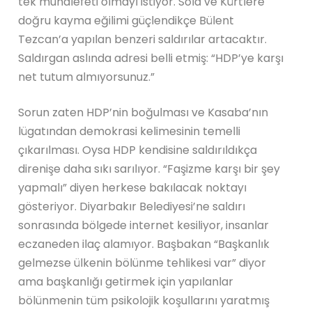
tek muhalefeti olmayı istiyor. Sola ve Kürtlere
doğru kayma eğilimi güçlendikçe Bülent
Tezcan’a yapılan benzeri saldırılar artacaktır.
Saldırgan aslında adresi belli etmiş: “HDP’ye karşı
net tutum almıyorsunuz.”
Sorun zaten HDP’nin boğulması ve Kasaba’nın
lügatından demokrasi kelimesinin temelli
çıkarılması. Oysa HDP kendisine saldırıldıkça
direnişe daha sıkı sarılıyor. “Faşizme karşı bir şey
yapmalı” diyen herkese bakılacak noktayı
gösteriyor. Diyarbakır Belediyesi’ne saldırı
sonrasında bölgede internet kesiliyor, insanlar
eczaneden ilaç alamıyor. Başbakan “Başkanlık
gelmezse ülkenin bölünme tehlikesi var” diyor
ama başkanlığı getirmek için yapılanlar
bölünmenin tüm psikolojik koşullarını yaratmış