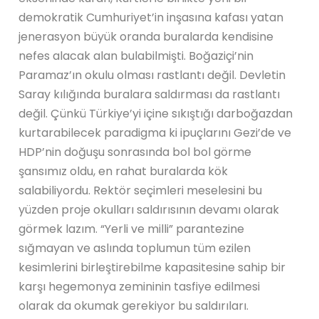
demokratik Cumhuriyet’in inşasına kafası yatan
jenerasyon büyük oranda buralarda kendisine
nefes alacak alan bulabilmişti. Boğaziçi’nin
Paramaz’ın okulu olması rastlantı değil. Devletin
Saray kılığında buralara saldırması da rastlantı
değil. Çünkü Türkiye’yi içine sıkıştığı darboğazdan
kurtarabilecek paradigma ki ipuçlarını Gezi’de ve
HDP’nin doğuşu sonrasında bol bol görme
şansımız oldu, en rahat buralarda kök
salabiliyordu. Rektör seçimleri meselesini bu
yüzden proje okulları saldırısının devamı olarak
görmek lazım. “Yerli ve milli” parantezine
sığmayan ve aslında toplumun tüm ezilen
kesimlerini birleştirebilme kapasitesine sahip bir
karşı hegemonya zemininin tasfiye edilmesi
olarak da okumak gerekiyor bu saldırıları.