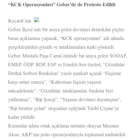
“KCK Operasyonları” Gebze’de de Protesto Edildi
Kocaeli’nin
Gebze İlçesi’nde bir araya gelen devrimci demokdat güçler
basın açıklaması yaparak, “KCK operasyonları” adı altında
gerçekleştirilen gözaltı ve tutuklamalara tepki gösterdi.
Gebze Mustafa Paşa Camii önünde bir araya gelen SODAP,
EMEP, ÖDP. BDP, ESP ve Emekli-Sen üyeleri, “Gözaltılar
Derhal Serbest Bırakılsın” yazılı pankart açarak “Faşizme
karşı omuz omuza”, “Kahrolsun faşizm yaşasın
mücadelemiz”, “Gözaltılar, tutuklamalar, baskılar bizi
yıldıramaz”, “Biji Şoreji”, “Yaşasın devrimci dayanışma”,
“Biji biratiye gelan” sloganları eşliğinde Tarihi Çeşme’ye
kadar yürüdü.
Kurumlar adına ortak açıklama metnini okuyan Mecnun
Aksu; AKP’nin polis operasyonlarıyla toplumsal muhalefeti