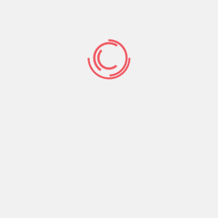
yaşadığı derin kavgayı bir demokratikleşme
olanağına çevirmek yönünde hamleler yapması
önemli.
Bizleri ezmek için seferber edilen mekanizma
ülkeyi cehenneme çevirdi. Sosyalistler özgüvenli
bir biçimde, programlarına ve fikirlerine
güvenerek farklı kimliklerden emekçileri
birleştirecek, işçilerin güvenceli yaşam taleplerini
içerecek bir toplum sözleşmesini ortaya
çıkarmalıdır. Toplumsal gelişmenin böyle bir yol
ayrımında olduğu bir süreçte sosyalistlerin,
HDP’nin alacağı bu yönlü tutum kitlelerin
demokratikleşme mücadelesi yönünde
kazanılması için son derece anlamlı olacaktır.
İki gelişme senaryosuna da hazırlıklı olmak