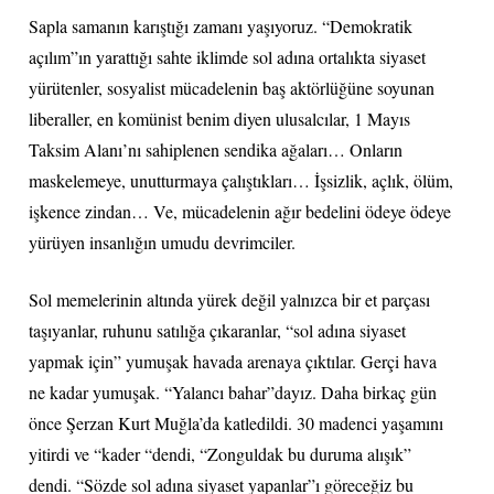
Sapla samanın karıştığı zamanı yaşıyoruz. “Demokratik
açılım”ın yarattığı sahte iklimde sol adına ortalıkta siyaset
yürütenler, sosyalist mücadelenin baş aktörlüğüne soyunan
liberaller, en komünist benim diyen ulusalcılar, 1 Mayıs
Taksim Alanı’nı sahiplenen sendika ağaları… Onların
maskelemeye, unutturmaya çalıştıkları… İşsizlik, açlık, ölüm,
işkence zindan… Ve, mücadelenin ağır bedelini ödeye ödeye
yürüyen insanlığın umudu devrimciler.
Sol memelerinin altında yürek değil yalnızca bir et parçası
taşıyanlar, ruhunu satılığa çıkaranlar, “sol adına siyaset
yapmak için” yumuşak havada arenaya çıktılar. Gerçi hava
ne kadar yumuşak. “Yalancı bahar”dayız. Daha birkaç gün
önce Şerzan Kurt Muğla’da katledildi. 30 madenci yaşamını
yitirdi ve “kader “dendi, “Zonguldak bu duruma alışık”
dendi. “Sözde sol adına siyaset yapanlar”ı göreceğiz bu