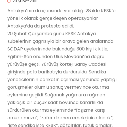
20 Şubat 2013
Antakya’nın da içerisinde yer aldığı 28 ilde KESK’e
yönelik olarak gerçekleşen operasyonlar
Antakya’da da protesto edildi.
20 Şubat Çarşamba günü KESK Antakya
şubelerinin çağrısıyla bir araya gelen aralarında
SODAP üyelerininde bulunduğu 300 kişilik kitle,
Eğitim-Sen önünden Ulus Meydanı’na doğru
yürüyüşe geçti. Yürüyüş korteji Saray Caddesi
girişinde polis barikatıyla durduruldu. Sendika
yöneticilerinin barikatın açılması yönünde yaptığı
görüşmeler olumlu sonuç vermeyince oturma
eylemine geçildi. Sağanak yağmura rağmen
yaklaşık bir buçuk saat boyunca kararlılıkla
sürdürülen oturma eyleminde “faşizme karşı
omuz omuza”, “zafer direnen emekçinin olacak”,
“işte sendika işte KESK”, gözaltılar, tutuklamalar,