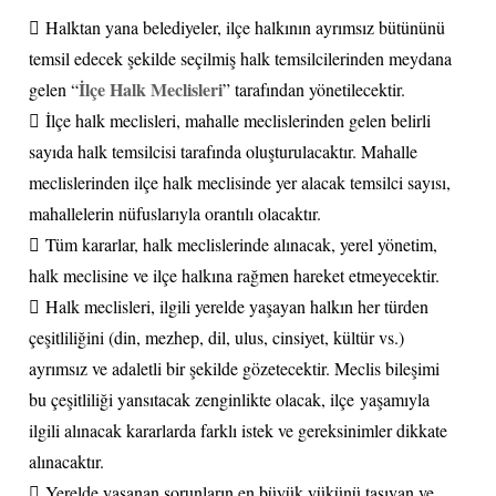
 Halktan yana belediyeler, ilçe halkının ayrımsız bütününü
temsil edecek şekilde seçilmiş halk temsilcilerinden meydana
İlçe Halk Meclisleri
gelen “
” tarafından yönetilecektir.
 İlçe halk meclisleri, mahalle meclislerinden gelen belirli
sayıda halk temsilcisi tarafında oluşturulacaktır. Mahalle
meclislerinden ilçe halk meclisinde yer alacak temsilci sayısı,
mahallelerin nüfuslarıyla orantılı olacaktır.
 Tüm kararlar, halk meclislerinde alınacak, yerel yönetim,
halk meclisine ve ilçe halkına rağmen hareket etmeyecektir.
 Halk meclisleri, ilgili yerelde yaşayan halkın her türden
çeşitliliğini (din, mezhep, dil, ulus, cinsiyet, kültür vs.)
ayrımsız ve adaletli bir şekilde gözetecektir. Meclis bileşimi
bu çeşitliliği yansıtacak zenginlikte olacak, ilçe yaşamıyla
ilgili alınacak kararlarda farklı istek ve gereksinimler dikkate
alınacaktır.
 Yerelde yaşanan sorunların en büyük yükünü taşıyan ve