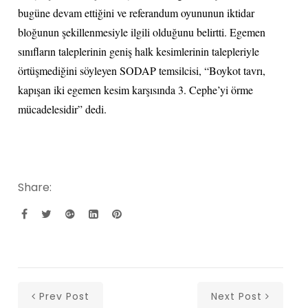
bugüne devam ettiğini ve referandum oyununun iktidar
bloğunun şekillenmesiyle ilgili olduğunu belirtti. Egemen
sınıfların taleplerinin geniş halk kesimlerinin talepleriyle
örtüşmediğini söyleyen SODAP temsilcisi, “Boykot tavrı,
kapışan iki egemen kesim karşısında 3. Cephe’yi örme
mücadelesidir” dedi.
Share:
Prev Post
Next Post