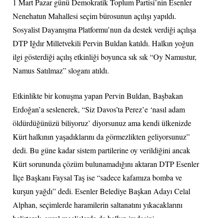
1 Mart Pazar günü Demokratik Toplum Partisi’nin Esenler
Nenehatun Mahallesi seçim bürosunun açılışı yapıldı.
Sosyalist Dayanışma Platformu’nun da destek verdiği açılışa
DTP Iğdır Milletvekili Pervin Buldan katıldı. Halkın yoğun
ilgi gösterdiği açılış etkinliği boyunca sık sık “Oy Namustur,
Namus Satılmaz” sloganı atıldı.
Etkinlikte bir konuşma yapan Pervin Buldan, Başbakan
Erdoğan’a seslenerek, “Siz Davos’ta Perez’e ‘nasıl adam
öldürdüğünüzü biliyoruz’ diyorsunuz ama kendi ülkenizde
Kürt halkının yaşadıklarını da görmezlikten geliyorsunuz”
dedi. Bu güne kadar sistem partilerine oy verildiğini ancak
Kürt sorununda çözüm bulunamadığını aktaran DTP Esenler
İlçe Başkanı Faysal Taş ise “sadece kafamıza bomba ve
kurşun yağdı” dedi. Esenler Belediye Başkan Adayı Celal
Alphan, seçimlerde haramilerin saltanatını yıkacaklarını