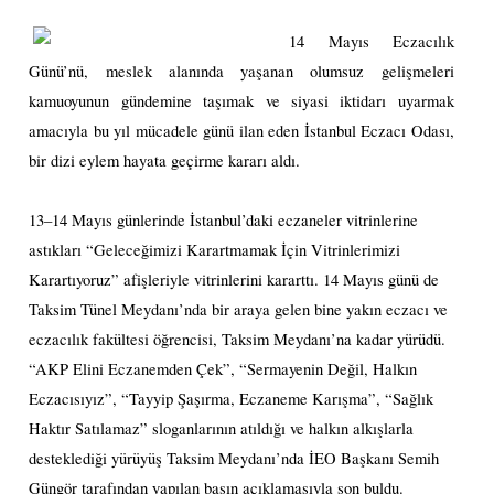
14 Mayıs Eczacılık
Günü’nü, meslek alanında yaşanan olumsuz gelişmeleri
kamuoyunun gündemine taşımak ve siyasi iktidarı uyarmak
amacıyla bu yıl mücadele günü ilan eden İstanbul Eczacı Odası,
bir dizi eylem hayata geçirme kararı aldı.
13–14 Mayıs günlerinde İstanbul’daki eczaneler vitrinlerine
astıkları “Geleceğimizi Karartmamak İçin Vitrinlerimizi
Karartıyoruz” afişleriyle vitrinlerini kararttı. 14 Mayıs günü de
Taksim Tünel Meydanı’nda bir araya gelen bine yakın eczacı ve
eczacılık fakültesi öğrencisi, Taksim Meydanı’na kadar yürüdü.
“AKP Elini Eczanemden Çek”, “Sermayenin Değil, Halkın
Eczacısıyız”, “Tayyip Şaşırma, Eczaneme Karışma”, “Sağlık
Haktır Satılamaz” sloganlarının atıldığı ve halkın alkışlarla
desteklediği yürüyüş Taksim Meydanı’nda İEO Başkanı Semih
Güngör tarafından yapılan basın açıklamasıyla son buldu.