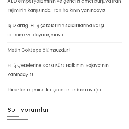
ABD emperyalizminin ve gerici İslamcı burjuva İran
rejiminin karşısında, İran halkının yanındayız
IŞİD artığı HTŞ çetelerinin saldırılarına karşı
direnişe ve dayanışmaya!
Metin Göktepe ölümsüzdür!
HTŞ Çetelerine Karşı Kürt Halkının, Rojava’nın
Yanındayız!
Hırsızlar rejimine karşı açlar ordusu ayağa
Son yorumlar