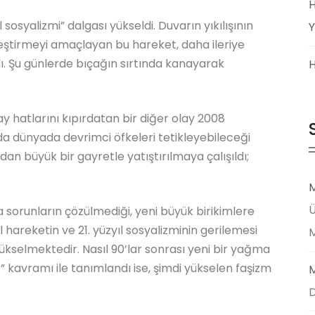
H
 sosyalizmi” dalgası yükseldi. Duvarın yıkılışının
Y
leştirmeyi amaçlayan bu hareket, daha ileriye
ı. Şu günlerde bıçağın sırtında kanayarak
H
ay hatlarını kıpırdatan bir diğer olay 2008
da dünyada devrimci öfkeleri tetikleyebileceği
an büyük bir gayretle yatıştırılmaya çalışıldı;
M
Ü
sorunların çözülmediği, yeni büyük birikimlere
 hareketin ve 21. yüzyıl sosyalizminin gerilemesi
ükselmektedir. Nasıl 90’lar sonrası yeni bir yağma
 kavramı ile tanımlandı ise, şimdi yükselen faşizm
M
D