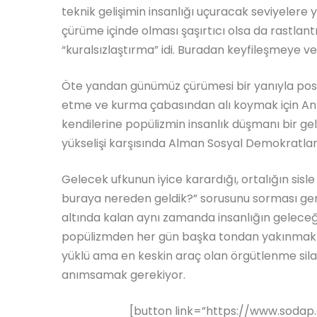
teknik gelişimin insanlığı uçuracak seviyelere 
çürüme içinde olması şaşırtıcı olsa da rastlant
“kuralsızlaştırma” idi. Buradan keyfileşmeye v
Öte yandan günümüz çürümesi bir yanıyla post
etme ve kurma çabasından alı koymak için An’ı
kendilerine popülizmin insanlık düşmanı bir ge
yükselişi karşısında Alman Sosyal Demokratlar
Gelecek ufkunun iyice karardığı, ortalığın sis
buraya nereden geldik?” sorusunu sorması gerekt
altında kalan aynı zamanda insanlığın geleceğ
popülizmden her gün başka tondan yakınmak y
yüklü ama en keskin araç olan örgütlenme silah
anımsamak gerekiyor.
[button link=”https://www.sodap