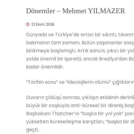
Dönemler – Mehmet YILMAZER
12 Ekim 2018
Dünyada ve Türkiye’de artan bir sıkıntı, tıkanm
bakmanın tam zamanı. Bütün yaşananlar sosy
birikmeye başlamıştı. Artık sancılı, yıkıcı bir y
yolda önemli bir işaretti; ancak Brezilya’dan 
kadar önemlidir.
“Tarihin sonu” ve “ideolojilerin ölümü” çığlıkla
Duvarın çöküşü sonrası, yıkılışın etkisinin der
büyük bir coşkuyla anti-küresel bir direniş başl
Başbakanı Thatcher’ın “başka bir yol yok” par
yükselten küreselleşme karşıtları, “başka bir dü
geçti…