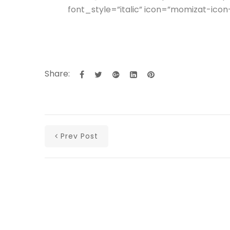
font_style=”italic” icon=”momizat-icon-
Share:
Prev Post