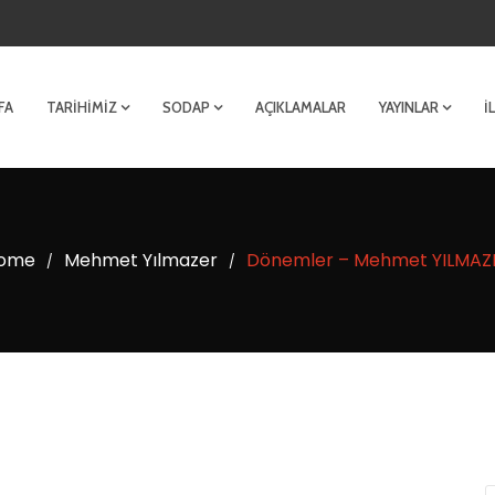
FA
TARIHIMIZ
SODAP
AÇIKLAMALAR
YAYINLAR
İ
ome
Mehmet Yılmazer
Dönemler – Mehmet YILMAZ
/
/