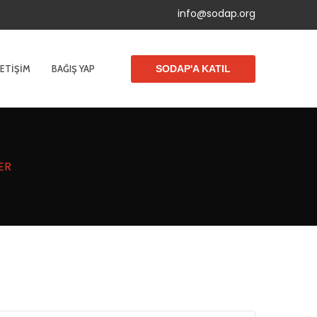
info@sodap.org
LETIŞIM
BAĞIŞ YAP
SODAP'A KATIL
ER