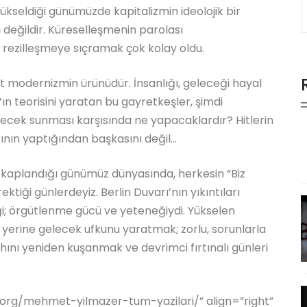
yükseldiği günümüzde kapitalizmin ideolojik bir
ı değildir. Küreselleşmenin parolası
e rezilleşmeye sıçramak çok kolay oldu.
 modernizmin ürünüdür. İnsanlığı, geleceği hayal
n teorisini yaratan bu gayretkeşler, şimdi
lecek sunması karşısında ne yapacaklardır? Hitlerin
ının yaptığından başkasını değil…
le kaplandığı günümüz dünyasında, herkesin “Biz
iği günlerdeyiz. Berlin Duvarı’nın yıkıntıları
i; örgütlenme gücü ve yeteneğiydi. Yükselen
erine gelecek ufkunu yaratmak; zorlu, sorunlarla
ını yeniden kuşanmak ve devrimci fırtınalı günleri
.org/mehmet-yilmazer-tum-yazilari/” align=”right”