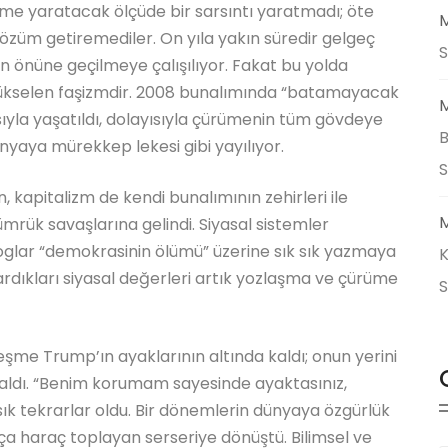
nme yaratacak ölçüde bir sarsıntı yaratmadı; öte
M
özüm getiremediler. On yıla yakın süredir gelgeç
S
in önüne geçilmeye çalışılıyor. Fakat bu yolda
ı yükselen faşizmdir. 2008 bunalımında “batamayacak
M
yla yaşatıldı, dolayısıyla çürümenin tüm gövdeye
B
nyaya mürekkep lekesi gibi yayılıyor.
, kapitalizm de kendi bunalımının zehirleri ile
M
ük savaşlarına gelindi. Siyasal sistemler
oglar “demokrasinin ölümü” üzerine sık sık yazmaya
K
ardıkları siyasal değerleri artık yozlaşma ve çürüme
eşme Trump’ın ayaklarının altında kaldı; onun yerini
i aldı. “Benim korumam sayesinde ayaktasınız,
 sık tekrarlar oldu. Bir dönemlerin dünyaya özgürlük
ça haraç toplayan serseriye dönüştü. Bilimsel ve