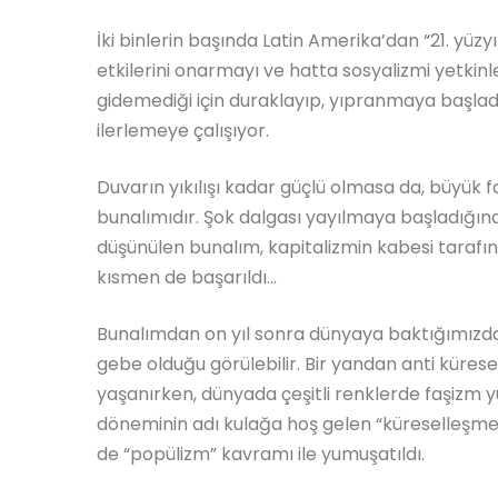
İki binlerin başında Latin Amerika’dan “21. yüzyıl
etkilerini onarmayı ve hatta sosyalizmi yetkin
gidemediği için duraklayıp, yıpranmaya başlad
ilerlemeye çalışıyor.
Duvarın yıkılışı kadar güçlü olmasa da, büyük f
bunalımıdır. Şok dalgası yayılmaya başladığın
düşünülen bunalım, kapitalizmin kabesi tarafınd
kısmen de başarıldı…
Bunalımdan on yıl sonra dünyaya baktığımızda 
gebe olduğu görülebilir. Bir yandan anti küresel
yaşanırken, dünyada çeşitli renklerde faşizm y
döneminin adı kulağa hoş gelen “küreselleşme”
de “popülizm” kavramı ile yumuşatıldı.