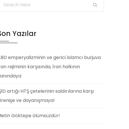
Son Yazılar
BD emperyalizminin ve gerici İslamcı burjuva
ran rejiminin karşısında, İran halkının
anındayız
ŞİD artığı HTŞ çetelerinin saldırılarına karşı
irenişe ve dayanışmaya!
etin Göktepe ölümsüzdür!