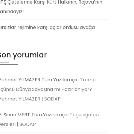
TŞ Çetelerine Karşı Kürt Halkının, Rojava’nın
anındayız!
ırsızlar rejimine karşı açlar ordusu ayağa
Son yorumlar
ehmet YILMAZER Tüm Yazıları
için
Trump
çüncü Dünya Savaşına mı Hazırlanıyor? –
Mehmet YILMAZER | SODAP
. Sinan MERT Tüm Yazıları
için
Tegucigalpa
ersleri | SODAP