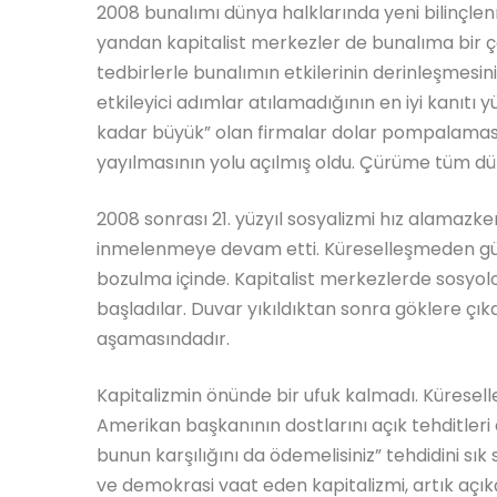
2008 bunalımı dünya halklarında yeni bilinçle
yandan kapitalist merkezler de bunalıma bir ç
tedbirlerle bunalımın etkilerinin derinleşmesin
etkileyici adımlar atılamadığının en iyi kanıt
kadar büyük” olan firmalar dolar pompalaması
yayılmasının yolu açılmış oldu. Çürüme tüm dü
2008 sonrası 21. yüzyıl sosyalizmi hız alamazken
inmelenmeye devam etti. Küreselleşmeden gümr
bozulma içinde. Kapitalist merkezlerde sosyol
başladılar. Duvar yıkıldıktan sonra göklere çık
aşamasındadır.
Kapitalizmin önünde bir ufuk kalmadı. Küresell
Amerikan başkanının dostlarını açık tehditler
bunun karşılığını da ödemelisiniz” tehdidini sık
ve demokrasi vaat eden kapitalizmi, artık açık