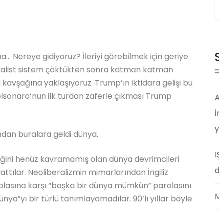
a… Nereye gidiyoruz? İleriyi görebilmek için geriye
alist sistem çöktükten sonra katman katman
ol kavşağına yaklaşıyoruz. Trump’ın iktidara gelişi bu
Bolsonaro’nun ilk turdan zaferle çıkması Trump
A
İ
y
rından buralara geldi dünya.
I
inliğini henüz kavramamış olan dünya devrimcileri
d
attılar. Neoliberalizmin mimarlarından İngiliz
olasına karşı “başka bir dünya mümkün” parolasını
M
nya”yı bir türlü tanımlayamadılar. 90’lı yıllar böyle