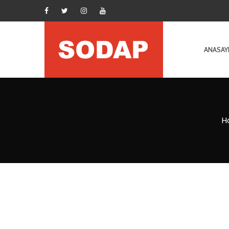
ANASAY
H