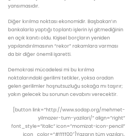
yansımasıdır.
Diğer kırılma noktası ekonomidir. Başbakan’ın
bankalarla yaptığı toplantı işlerin iyi gitmediğinin
en açık kanıtı oldu. Kişisel borçların yeniden
yapılandırılmasının “rekor” rakamlara varması
da bir diğer önemli işaretti.
Demokrasi mücadelesi mi bu kırılma
noktalarındaki gerilimi tetikler, yoksa oradan
gelen gerilimler hoşnutsuzluğu sokağa mı taşırır;
yakın gelecek bu sorunun cevabını verecektir.
[button link=”http://www.sodap.org/mehmet-
yilmazer-tum-yazilari/” align=”right”
font_style=”italic” icon=”momizat-icon-pencil”
icon_color=”#ffff00″]Yazarın tüm yazıları..