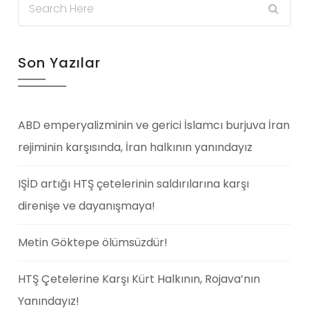
Son Yazılar
ABD emperyalizminin ve gerici İslamcı burjuva İran
rejiminin karşısında, İran halkının yanındayız
IŞİD artığı HTŞ çetelerinin saldırılarına karşı
direnişe ve dayanışmaya!
Metin Göktepe ölümsüzdür!
HTŞ Çetelerine Karşı Kürt Halkının, Rojava’nın
Yanındayız!