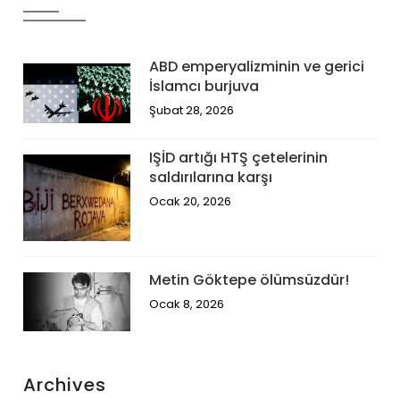
ABD emperyalizminin ve gerici
İslamcı burjuva
Şubat 28, 2026
IŞİD artığı HTŞ çetelerinin
saldırılarına karşı
Ocak 20, 2026
Metin Göktepe ölümsüzdür!
Ocak 8, 2026
Archives