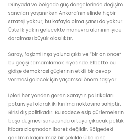
Dünyada ve bölgede güç dengelerinde değişim
sancıları yaşanırken Ankara’nın elinde hiçbir
strateji yoktur; bu kafayla olma şansı da yoktur.
Üstelik yakın gelecekte manevra alanının iyice
daralması büyük olasılıktır.
Saray, faşizmi inşa yoluna çıktı ve “bir an önce”
bu geçişi tamamlamak niyetinde. Elbette bu
gidişe demokrasi güçlerinin etkili bir cevap
vermesi gelecek için yaşamsal önem taşıyor.
İpleri her yönden geren Saray’ın politikaları
potansiyel olarak iki kırılma noktasına sahiptir.
Birisi dış politikadır. Bu sadece esip gürlemelerin
boşa düşmesi sonucunda ortaya çıkacak politik
itibarsızlaşmadan ibaret değildir. Bölgedeki
gerilimin kaçınılmaz bir şekilde ülke içine