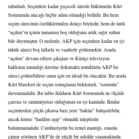
rahatladı. Seçimlere kadar geçecek sürede hükümetin Kürt
Sorununda atacağı hiçbir adım olmadığı bellidir. Bu hem
seçim sürecinin özelliklerinden dolayı böyledir, hem de ünlü
“açılım”ın içinin tamamen boş olduğunu artık sağır sultan
bile duymuştur. O nedenle, AKP için seçimlere kadar en iyi
taktik süreci boş laflarla ve vaatlerle götürmektir. Arada
“açılım” devam ediyor çıkışları ve Kürtçe televizyon
hakkının tanındığı üzerine dokunaklı nutuklarla AKP bu
süreci götürebilirse onun için en ideali bu olacaktır. Bu arada
Kürt Hareketi de seçim sonuçlarını beklemeli, “sorumlu”
davranmalıdır. Bu tablo iktidarın Kürt Sorununda ne ölçüde
çaresiz ve samimiyetsiz olduğunun en iyi kanıtıdır. İktidar
seçimlerden güçlü çıkarsa bazı yeni “haklar” bahşedebilir,
ancak kimse “haddini aşıp” olmadık taleplerde
bulunmamalıdır. Cumhuriyetin bu temel mantığı, onunla
çatışır görünen AKP’de de güçlü bir şekilde yaşamaktadır.