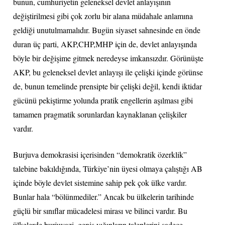
bunun, cumhuriyetin geleneksel devlet anlayışının
değiştirilmesi gibi çok zorlu bir alana müdahale anlamına
geldiği unutulmamalıdır. Bugün siyaset sahnesinde en önde
duran üç parti, AKP,CHP,MHP için de, devlet anlayışında
böyle bir değişime gitmek neredeyse imkansızdır. Görünüşte
AKP, bu geleneksel devlet anlayışı ile çelişki içinde görünse
de, bunun temelinde prensipte bir çelişki değil, kendi iktidar
gücünü pekiştirme yolunda pratik engellerin aşılması gibi
tamamen pragmatik sorunlardan kaynaklanan çelişkiler
vardır.
Burjuva demokrasisi içerisinden “demokratik özerklik”
talebine bakıldığında, Türkiye’nin üyesi olmaya çalıştığı AB
içinde böyle devlet sistemine sahip pek çok ülke vardır.
Bunlar hala “bölünmediler.” Ancak bu ülkelerin tarihinde
güçlü bir sınıflar mücadelesi mirası ve bilinci vardır. Bu
ülkelerde burjuvazi, geniş yığınların taleplerini sadece