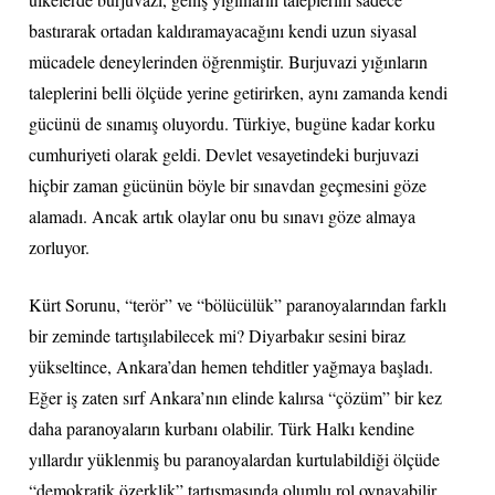
bastırarak ortadan kaldıramayacağını kendi uzun siyasal
mücadele deneylerinden öğrenmiştir. Burjuvazi yığınların
taleplerini belli ölçüde yerine getirirken, aynı zamanda kendi
gücünü de sınamış oluyordu. Türkiye, bugüne kadar korku
cumhuriyeti olarak geldi. Devlet vesayetindeki burjuvazi
hiçbir zaman gücünün böyle bir sınavdan geçmesini göze
alamadı. Ancak artık olaylar onu bu sınavı göze almaya
zorluyor.
Kürt Sorunu, “terör” ve “bölücülük” paranoyalarından farklı
bir zeminde tartışılabilecek mi? Diyarbakır sesini biraz
yükseltince, Ankara’dan hemen tehditler yağmaya başladı.
Eğer iş zaten sırf Ankara’nın elinde kalırsa “çözüm” bir kez
daha paranoyaların kurbanı olabilir. Türk Halkı kendine
yıllardır yüklenmiş bu paranoyalardan kurtulabildiği ölçüde
“demokratik özerklik” tartışmasında olumlu rol oynayabilir.