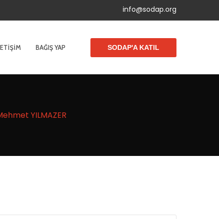
info@sodap.org
LETIŞIM
BAĞIŞ YAP
SODAP'A KATIL
– Mehmet YILMAZER