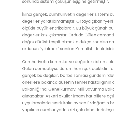
sonunda sistemi çöküşün eşiğine getirmiştir.
İkinci gerçek, cumhuriyetin değerler sistemi 
değerler yaratılamamıştır. Ortaya çıkan “yeni de
ölçüde büyük entrikalardır. Bu büyük günah bul
değerler krizi çıkmıştır. Orduda Gülen cemaa
doğru dürüst tespit etmek oldukça zor olsa da
ordunun “yıkılmaz” sanılan Kemalist ideolojisini
Cumhuriyetin kurumlar ve değerler sistemi ola
Gülen cemaatiyse durum hem çok acıklıdır; f
gerçek bu değildir. Darbe sonrası gündem “dev
önerilere bakınca düzenin temel hastalığının d
Bakanlığı’na; Genelkurmay, Milli Savunma Bakan
alınacaktır. Askeri okullar imam hatiplilere a
uygulamalarla sınırlı kalır; ayrıca Erdoğan’ın 
yapılırsa cumhuriyetin krizi çok daha derinleşe