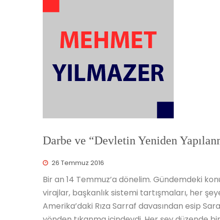
Darbe ve “Devletin Yeniden Yapı
26 Temmuz 2016
Bir an 14 Temmuz’a dönelim. Gündemdeki konula
virajlar, başkanlık sistemi tartışmaları, her ş
Amerika’daki Rıza Sarraf davasından esip Sara
yönden tıkanma içindeydi. Her şey düzende bir