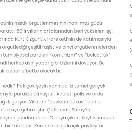
eri üzerine gerçeğe daha yakın düşünme zamanı
M
S
tinin mistik örgütlenmesinin inanılmaz gücü
attı. 60’lı yılların ortalarından beri yükselen işçi,
M
alarında Kürt Özgürlük Hareketi’nin de katılmasıyla
B
örgütlediği çeşitli faşist ve dinci örgütlenmelerden
nin tüm siyasal partileri “komünizm” ve “bölücülük”
mdi herkes ayin yapar gibi dizlerini dövüyor. Bu
M
bir bedeli elbette olacaktır.
K
nedir? Pek çok şeyin yanında iki temel gerçek
arıyla paralize olmuştur. Adalet, polis ve ordu
ğlık geliyor. Yıllardır “devletin bekası” adına
noktaya getirmiştir. Çoktandır Saray’ın
fileşme gündemdedir. Ortaya çıkan, keyfileşmeden
an bir tablodur. Kurumların gizli açık paylaşımı