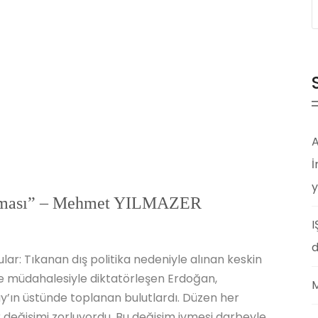
A
İ
y
lanması” – Mehmet YILMAZER
I
d
r: Tıkanan dış politika nedeniyle alınan keskin
eye müdahalesiyle diktatörleşen Erdoğan,
M
y’ın üstünde toplanan bulutlardı. Düzen her
 değişimi zorluyordu. Bu değişim ivmesi darbeyle