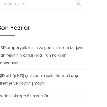
Son Yazılar
BD emperyalizminin ve gerici İslamcı burjuva
ran rejiminin karşısında, İran halkının
anındayız
ŞİD artığı HTŞ çetelerinin saldırılarına karşı
irenişe ve dayanışmaya!
etin Göktepe ölümsüzdür!