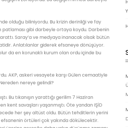
H
Y
nde olduğu biliniyordu. Bu krizin derinliği ve fay
H
kan patlaması gibi darbeyle ortaya koydu. Darbenin
k yarattı. Saray’a ve medyaya inanacak olsak bütün
idir. Anlatılanlar giderek efsaneye dönüşüyor.
olur da en korunaklı kurum olan ordu içinde bu
rdu. AKP, askeri vesayete karşı Gülen cemaatiyle
M
 Nereden nereye gelindi?
Ü
tı. Bu tıkanışın yarattığı gerilim 7 Haziran
en kent savaşları yaşanmıştı. Öte yandan IŞİD
M
gecede her şey altüst oldu. Bütün tehditlerin yerini
D
 efsanenin örtüleri çok yakında dökülecektir.