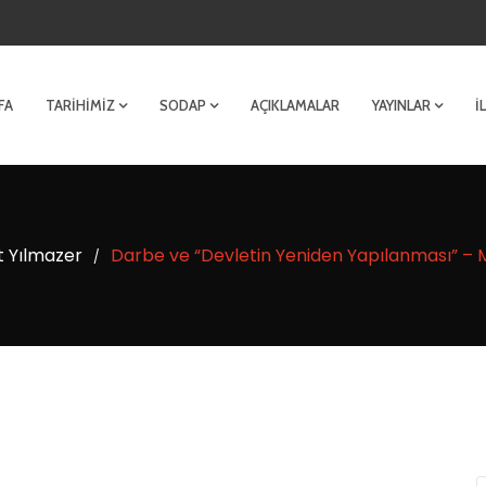
FA
TARIHIMIZ
SODAP
AÇIKLAMALAR
YAYINLAR
İ
 Yılmazer
Darbe ve “Devletin Yeniden Yapılanması” 
/