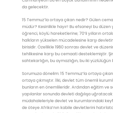
Cumhuriyetin bu en büyük bunalımının nedenl
da gelecektir.
15 Temmuz’la ortaya çıkan nedir? Gülen cemaa
müdür? Kesinlikle hayır! Bu efsaneyi bu düzen yar
öğrenci, köylü hareketlerine; 70’li yılların ort
halkların yükselen mücadelesine karşı devletin 
birisidir. Özellikle 1980 sonrası devlet ve düze
tehlikesine karşı bu cemaati desteklemiştir. Şi
sahtekarlığın, bu aymazlığın, bu iki yüzlülüğün 
Sorumuza dönelim: 15 Temmuz’la ortaya çıkan 
ortaya çıkmıştır. İlki, devlet tüm önemli kuruml
bunların en önemlileridir. Ardından eğitim ve sa
yapılanlar sonunda devleti dağılışa uğratacak 
müdahaleleriyle devlet ve kurumlarındaki key
de öteye Afrika’nın kabile devletlerini hatırlat