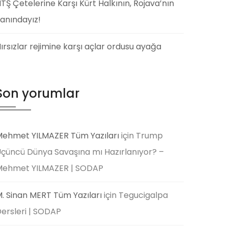
TŞ Çetelerine Karşı Kürt Halkının, Rojava’nın
anındayız!
ırsızlar rejimine karşı açlar ordusu ayağa
Son yorumlar
ehmet YILMAZER Tüm Yazıları
için
Trump
çüncü Dünya Savaşına mı Hazırlanıyor? –
Mehmet YILMAZER | SODAP
. Sinan MERT Tüm Yazıları
için
Tegucigalpa
ersleri | SODAP