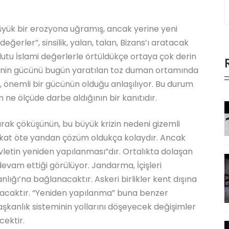
büyük bir erozyona uğramış, ancak yerine yeni
ğerler”, sinsilik, yalan, talan, Bizans’ı aratacak
utu İslami değerlerle örtüldükçe ortaya çok derin
tinin gücünü bugün yaratılan toz duman ortamında
, önemli bir gücünün olduğu anlaşılıyor. Bu durum
n ne ölçüde darbe aldığının bir kanıtıdır.
rak çöküşünün, bu büyük krizin nedeni gizemli
akat öte yandan çözüm oldukça kolaydır. Ancak
letin yeniden yapılanması”dır. Ortalıkta dolaşan
evam ettiği görülüyor. Jandarma, İçişleri
lığı’na bağlanacaktır. Askeri birlikler kent dışına
çılacaktır. “Yeniden yapılanma” buna benzer
başkanlık sisteminin yollarını döşeyecek değişimler
cektir.