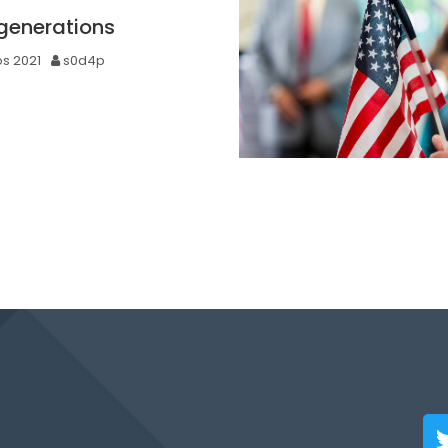
 generations
os 2021
s0d4p