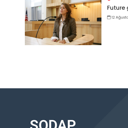
Future
12 Ağust
SODAP