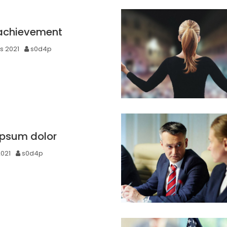
 achievement
s 2021
s0d4p
ipsum dolor
2021
s0d4p