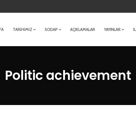
FA
TARIHIMIZ
SODAP
AÇIKLAMALAR
YAYINLAR
İ
Politic achievement