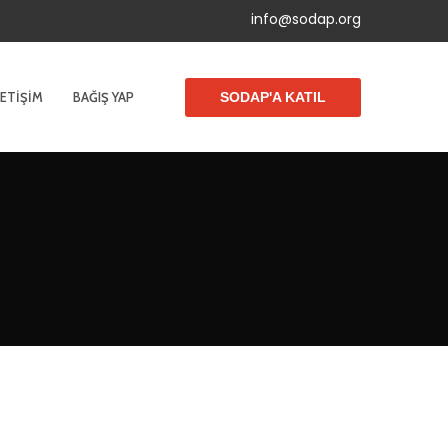
info@sodap.org
LETIŞIM
BAĞIŞ YAP
SODAP'A KATIL