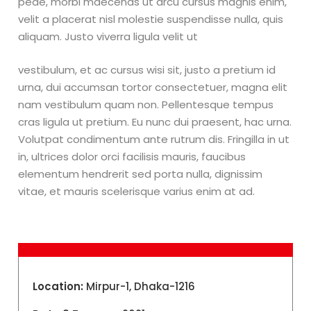
pede, morbi maecenas ut arcu cursus magnis enim,
velit a placerat nisl molestie suspendisse nulla, quis
aliquam. Justo viverra ligula velit ut
vestibulum, et ac cursus wisi sit, justo a pretium id
urna, dui accumsan tortor consectetuer, magna elit
nam vestibulum quam non. Pellentesque tempus
cras ligula ut pretium. Eu nunc dui praesent, hac urna.
Volutpat condimentum ante rutrum dis. Fringilla in ut
in, ultrices dolor orci facilisis mauris, faucibus
elementum hendrerit sed porta nulla, dignissim
vitae, et mauris scelerisque varius enim at ad.
Location:
Mirpur-1, Dhaka-1216