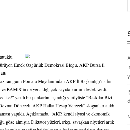
tutuklu
A
er sürüyor. Emek Özgürlük Demokrasi Bloğu, AKP Bursa İl
İ
etti.
y
Haziran günü Fomara Meydanı’ndan AKP İl Başkanlığı’na bir
 ve BAMİS’in de yer aldığı çok sayıda kurum destek verdi.
I
ise!” yazılı bir pankartın taşındığı yürüyüşte “Baskılar Bizi
d
 Devran Dönecek, AKP Halka Hesap Verecek” sloganları atıldı.
laması yapıldı. Açıklamada, “AKP, kendi siyasi ve ekonomik
M
u göze almıştır. Diktatör yüzleri, ırkçı, savaşkan niyetleri artık
nüne konulan engeller kaldırılıncaya kadar mücadeleye devam