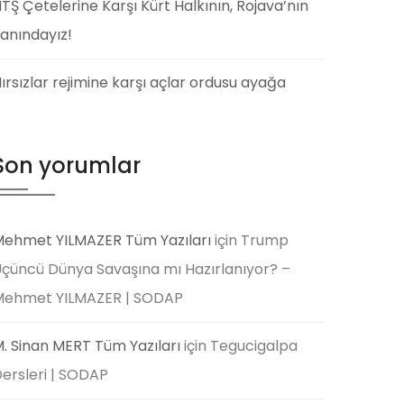
TŞ Çetelerine Karşı Kürt Halkının, Rojava’nın
anındayız!
ırsızlar rejimine karşı açlar ordusu ayağa
Son yorumlar
ehmet YILMAZER Tüm Yazıları
için
Trump
çüncü Dünya Savaşına mı Hazırlanıyor? –
Mehmet YILMAZER | SODAP
. Sinan MERT Tüm Yazıları
için
Tegucigalpa
ersleri | SODAP