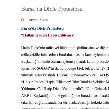
Bursa’da Dicle Protestosu
1 Temmuz 2011
Bursa’da Dicle Protestosu
“Halkın İradesi Hapis Edilemez!”
Hatip Dicle’nin milletvekilliğinin düşürülmesine ve diğer 
milletvekillerinin serbest bırakılmamasına karşı eyleml
Başkanlığı önünde oturma eylemi yaparak kararı protesto 
İçerisinde SODAP’ın da bulunduğu blok bileşenleri 29 
yürüyüş gerçekleştirdi. Eyleme, Dayanışmaevleri, BATİS
“Halkın İradesi Hapis Edilemez! Tüm Tutuklu Vekiller Mecl
Yıldıramaz”, “Hatip Dicle Vekilimizdir”, “Gün Gelecek
AKP İl Başkanlığı önüne gelindiğinde burada basın açık
çıkarları doğrultusunda her türlü adaletsizliği, hukuksuzluğ
gizlenemeyecek kadar açıktır” denildi. Halkın iradesi ö