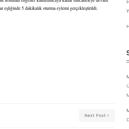
H
lar eşliğinde 5 dakikalık oturma eylemi gerçekleştirildi.
Y
H
M
Ü
M
Next Post
D