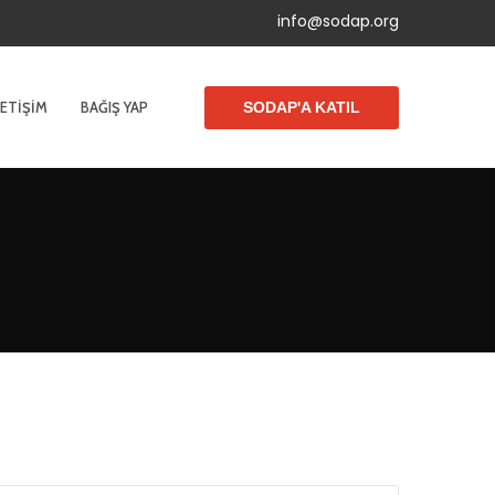
info@sodap.org
LETIŞIM
BAĞIŞ YAP
SODAP'A KATIL