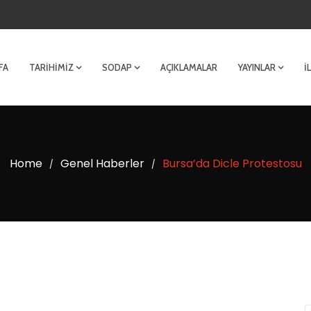
FA
TARIHIMIZ
SODAP
AÇIKLAMALAR
YAYINLAR
İ
Home
Genel Haberler
Bursa’da Dicle Protestosu
/
/