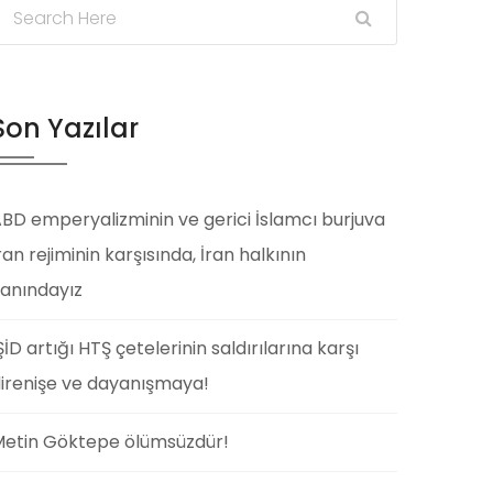
Son Yazılar
BD emperyalizminin ve gerici İslamcı burjuva
ran rejiminin karşısında, İran halkının
anındayız
ŞİD artığı HTŞ çetelerinin saldırılarına karşı
irenişe ve dayanışmaya!
etin Göktepe ölümsüzdür!