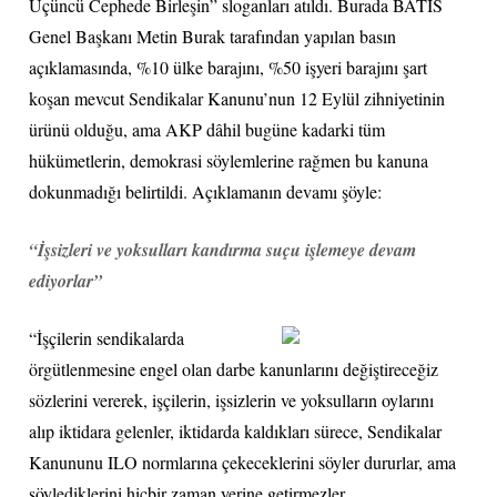
Üçüncü Cephede Birleşin” sloganları atıldı. Burada BATİS
Genel Başkanı Metin Burak tarafından yapılan basın
açıklamasında, %10 ülke barajını, %50 işyeri barajını şart
koşan mevcut Sendikalar Kanunu’nun 12 Eylül zihniyetinin
ürünü olduğu, ama AKP dâhil bugüne kadarki tüm
hükümetlerin, demokrasi söylemlerine rağmen bu kanuna
dokunmadığı belirtildi. Açıklamanın devamı şöyle:
“İşsizleri ve yoksulları kandırma suçu işlemeye devam
ediyorlar”
“İşçilerin sendikalarda
örgütlenmesine engel olan darbe kanunlarını değiştireceğiz
sözlerini vererek, işçilerin, işsizlerin ve yoksulların oylarını
alıp iktidara gelenler, iktidarda kaldıkları sürece, Sendikalar
Kanununu ILO normlarına çekeceklerini söyler dururlar, ama
söylediklerini hiçbir zaman yerine getirmezler.