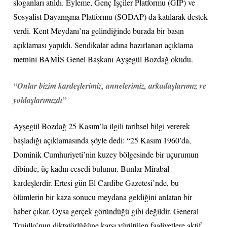
sloganları atıldı. Eyleme, Genç İşçiler Platformu (GİP) ve
Sosyalist Dayanışma Platformu (SODAP) da katılarak destek
verdi. Kent Meydanı’na gelindiğinde burada bir basın
açıklaması yapıldı. Sendikalar adına hazırlanan açıklama
metnini BAMİS Genel Başkanı Ayşegül Bozdağ okudu.
“Onlar bizim kardeşlerimiz, annelerimiz, arkadaşlarımız ve
yoldaşlarımızdı”
Ayşegül Bozdağ 25 Kasım’la ilgili tarihsel bilgi vererek
başladığı açıklamasında şöyle dedi: “25 Kasım 1960’da,
Dominik Cumhuriyeti’nin kuzey bölgesinde bir uçurumun
dibinde, üç kadın cesedi bulunur. Bunlar Mirabal
kardeşlerdir. Ertesi gün El Cardibe Gazetesi’nde, bu
ölümlerin bir kaza sonucu meydana geldiğini anlatan bir
haber çıkar. Oysa gerçek göründüğü gibi değildir. General
Trujıllo’nun diktatörlüğüne karşı yürütülen faaliyetlere aktif