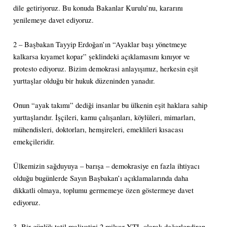
dile getiriyoruz. Bu konuda Bakanlar Kurulu’nu, kararını
yenilemeye davet ediyoruz.
2 – Başbakan Tayyip Erdoğan’ın “Ayaklar başı yönetmeye
kalkarsa kıyamet kopar” şeklindeki açıklamasını kınıyor ve
protesto ediyoruz. Bizim demokrasi anlayışımız, herkesin eşit
yurttaşlar olduğu bir hukuk düzeninden yanadır.
Onun “ayak takımı” dediği insanlar bu ülkenin eşit haklara sahip
yurttaşlarıdır. İşçileri, kamu çalışanları, köylüleri, mimarları,
mühendisleri, doktorları, hemşireleri, emeklileri kısacası
emekçileridir.
Ülkemizin sağduyuya – barışa – demokrasiye en fazla ihtiyacı
olduğu bugünlerde Sayın Başbakan’ı açıklamalarında daha
dikkatli olmaya, toplumu germemeye özen göstermeye davet
ediyoruz.
3- Bir günlük tatil maliyetini 2 milyar YTL olarak değerlendiren