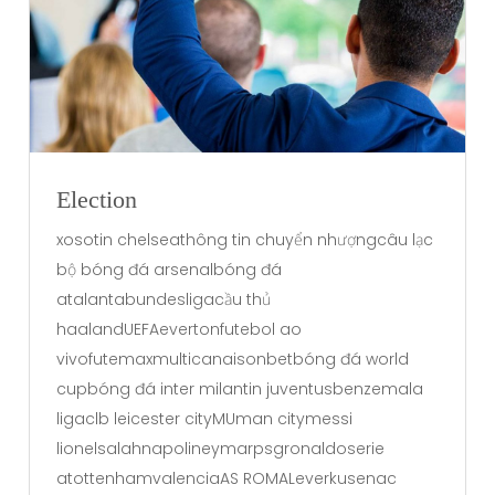
Election
xosotin chelseathông tin chuyển nhượngcâu lạc
bộ bóng đá arsenalbóng đá
atalantabundesligacầu thủ
haalandUEFAevertonfutebol ao
vivofutemaxmulticanaisonbetbóng đá world
cupbóng đá inter milantin juventusbenzemala
ligaclb leicester cityMUman citymessi
lionelsalahnapolineymarpsgronaldoserie
atottenhamvalenciaAS ROMALeverkusenac