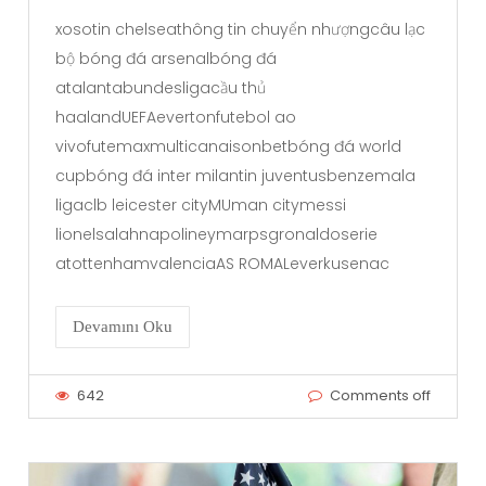
xosotin chelseathông tin chuyển nhượngcâu lạc
bộ bóng đá arsenalbóng đá
atalantabundesligacầu thủ
haalandUEFAevertonfutebol ao
vivofutemaxmulticanaisonbetbóng đá world
cupbóng đá inter milantin juventusbenzemala
ligaclb leicester cityMUman citymessi
lionelsalahnapolineymarpsgronaldoserie
atottenhamvalenciaAS ROMALeverkusenac
Devamını Oku
642
Comments off