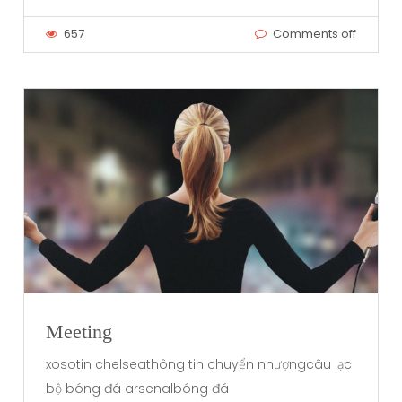
657
Comments off
Meeting
xosotin chelseathông tin chuyển nhượngcâu lạc
bộ bóng đá arsenalbóng đá