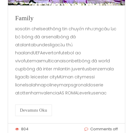
Family
xosotin chelseathông tin chuyển nhượngcâu lạc
bộ bóng đá arsenalbóng đá
atalantabundesligacầu thủ
haalandUEFAevertonfutebol ao
vivofutemaxmulticanaisonbetbóng đá world
cupbóng đá inter milantin juventusbenzemala
ligaclb leicester cityMUman citymessi
lionelsalahnapolineymarpsgronaldoserie
atottenhamvalenciaAS ROMALeverkusenac
Devamını Oku
804
Comments off