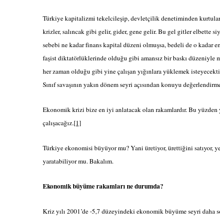
Türkiye kapitalizmi tekelcileşip, devletçilik denetiminden kurtul
krizler, salıncak gibi gelir, gider, gene gelir. Bu gel gitler elbette 
sebebi ne kadar finans kapital düzeni olmuşsa, bedeli de o kadar e
faşist diktatörlüklerinde olduğu gibi amansız bir baskı düzeniyle
her zaman olduğu gibi yine çalışan yığınlara yüklemek isteyecektir
Sınıf savaşının yakın dönem seyri açısından konuyu değerlendirme
Ekonomik krizi bize en iyi anlatacak olan rakamlardır. Bu yüzden
çalışacağız.
[1]
Türkiye ekonomisi büyüyor mu? Yani üretiyor, ürettiğini satıyor, yen
yaratabiliyor mu. Bakalım.
Ekonomik büyüme rakamları ne durumda?
Kriz yılı 2001’de -5,7 düzeyindeki ekonomik büyüme seyri daha so