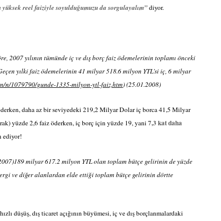
n yüksek reel faiziyle soyulduğumuzu da sorgulayalım”
diyor.
e, 2007 yılının tümünde iç ve dış borç faiz ödemelerinin toplamı önceki
eçen yılki faiz ödemelerinin 41 milyar 518.6 milyon YTL’si iç, 6 milyar
m/n/1079790/gunde-1335-milyon-ytl-faiz.htm
) (
25.01.2008)
öderken, daha az bir seviyedeki 219,2 Milyar Dolar iç borca 41,5 Milyar
7,3 kat daha
ak) yüzde 2,6 faiz öderken, iç borç için yüzde 19, yani
n ediyor!
(2007)189 milyar 617.2 milyon YTL olan toplam bütçe gelirinin de yüzde
ergi ve diğer alanlardan elde ettiği toplam bütçe gelirinin dörtte
zlı düşüş, dış ticaret açığının büyümesi, iç ve dış borçlanmalardaki