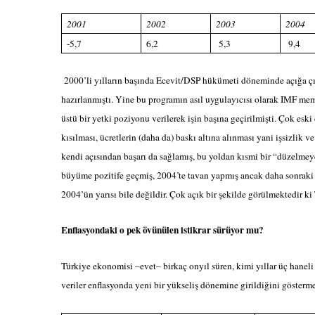
2001
2002
2003
2004
-5,7
6,2
5,3
9,4
2000’li yılların başında Ecevit/DSP hükümeti döneminde açığa çık
hazırlanmıştı. Yine bu programın asıl uygulayıcısı olarak IMF me
üstü bir yetki poziyonu verilerek işin başına geçirilmişti. Çok eski
kısılması, ücretlerin (daha da) baskı altına alınması yani işsizlik 
kendi açısından başarı da sağlamış, bu yoldan kısmi bir “düzel
büyüme pozitife geçmiş, 2004’te tavan yapmış ancak daha sonraki y
2004’ün yarısı bile değildir. Çok açık bir şekilde görülmektedir k
Enflasyondaki o pek övünülen istikrar sürüyor mu?
Türkiye ekonomisi –evet– birkaç onyıl süren, kimi yıllar üç hanel
veriler enflasyonda yeni bir yükseliş dönemine girildiğini gösterm