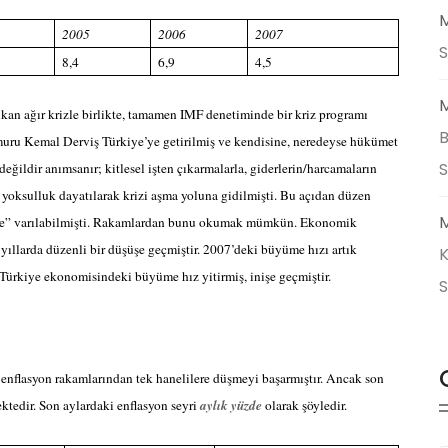
M
2005
2006
2007
S
8,4
6,9
4,5
M
an ağır krizle birlikte, tamamen IMF denetiminde bir kriz programı
B
muru Kemal Derviş Türkiye’ye getirilmiş ve kendisine, neredeyse hükümet
 değildir anımsanır; kitlesel işten çıkarmalarla, giderlerin/harcamaların
ve yoksulluk dayatılarak krizi aşma yoluna gidilmişti. Bu açıdan düzen
M
meye” varılabilmişti. Rakamlardan bunu okumak mümkün. Ekonomik
ıllarda düzenli bir düşüşe geçmiştir. 2007’deki büyüme hızı artık
K
i Türkiye ekonomisindeki büyüme hız yitirmiş, inişe geçmiştir.
i enflasyon rakamlarından tek hanelilere düşmeyi başarmıştır. Ancak son
ektedir. Son aylardaki enflasyon seyri
aylık yüzde
olarak şöyledir.