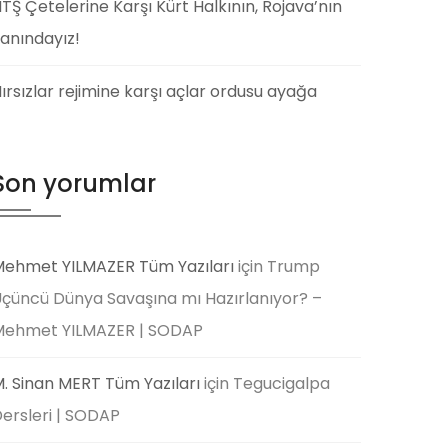
TŞ Çetelerine Karşı Kürt Halkının, Rojava’nın
anındayız!
ırsızlar rejimine karşı açlar ordusu ayağa
Son yorumlar
ehmet YILMAZER Tüm Yazıları
için
Trump
çüncü Dünya Savaşına mı Hazırlanıyor? –
Mehmet YILMAZER | SODAP
. Sinan MERT Tüm Yazıları
için
Tegucigalpa
ersleri | SODAP