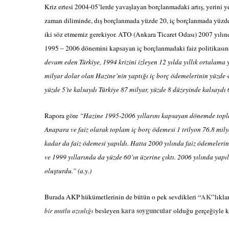
Kriz ertesi 2004-05’lerde yavaşlayan borçlanmadaki artış, yerini 
zaman diliminde, dış borçlanmada yüzde 20, iç borçlanmada yüzde 2
iki söz etmemiz gerekiyor. ATO (Ankara Ticaret Odası) 2007 yılı
1995 – 2006 dönemini kapsayan iç borçlanmadaki faiz politikasın
devam eden Türkiye, 1994 krizini izleyen 12 yılda yıllık ortalama 
milyar dolar olan Hazine’nin yaptığı iç borç ödemelerinin yüzde 4
yüzde 5’te kalsaydı Türkiye 87 milyar, yüzde 8 düzeyinde kalsaydı
Rapora göre
“
Hazine 1995-2006 yıllarını kapsayan dönemde topla
Anapara ve faiz olarak toplam iç borç ödemesi 1 trilyon 76.8 mil
kadar da faiz ödemesi yapıldı. Hatta 2000 yılında faiz ödemeleri
ve 1999 yıllarında da yüzde 60’ın üzerine çıktı. 2006 yılında yap
oluşturdu.” (a.y.)
“AK”
Burada AKP hükümetlerinin de bütün o pek sevdikleri
lıkla
kara soyguncular
bir mutlu azınlığı
besleyen
olduğu gerçeğiyle ka