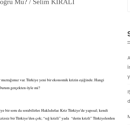
Doğru Mu? / Selim KIRALİ
A
İ
y
 mızrağımız var. Türkiye yeni bir ekonomik krizin eşiğinde. Hangi
. Durum gerçekten öyle mi?
I
d
iye bir soru da sorabilirler. Haklıdırlar. Kriz Türkiye’de yapısal; kendi
M
rizsiz bir Türkiye’den çok; “sığ krizli” yada
“derin krizli” Türkiyelerden