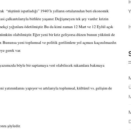
H
Y
arak
“rüştünü ispatladığı” 1940’lı yılların ortalarından beri ekonomik
siyasi çalkantılarıyla birlikte yaşanır. Değişmeyen tek şey vardır: krizin
H
mekçi yığınlara ödetilmiştir. Bu da kimi zaman 12 Mart ve 12 Eylül açık
 mümkün olabilmiştir. Eğer yeni bir kriz geliyorsa düzen bunun yükünü de
. Bununsa yeni toplumsal ve politik gerilimlere yol açması kaçınılmazdır.
ye gerek var.
 yazımızda böyle bir saptamaya veri olabilecek rakamlara bakmaya
M
Ü
i yatırımlarını yapıyor ve artılarıyla toplumsal, kültürel vs. gelişim de
M
D
nra şöyledir.