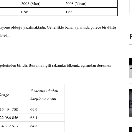
2008 (Mart)
2008 (Nisan)
0,96
1,68
lasyonu olduğu yazılmaktadır. Genellikle bahar aylarında görece bir düşüş
ektedir.
gelerinden biridir. Bununla ilgili rakamlar ülkemiz açısından durumun
İhracatın ithalatı
Denge
karşılama oranı
-15 494 708
69,9
-22 086 856
68,1
-34 372 613
64,8