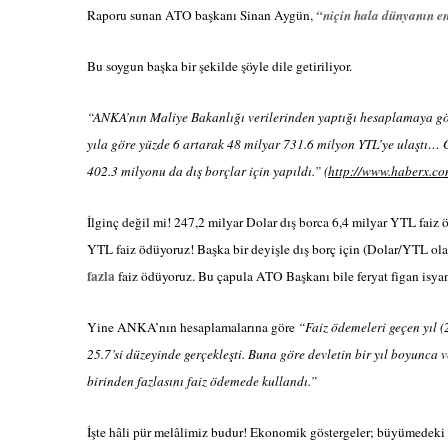
Raporu sunan ATO başkanı Sinan Aygün,
“
niçin hala dünyanın e
Bu soygun başka bir şekilde şöyle dile getiriliyor.
“ANKA’nın Maliye Bakanlığı verilerinden yaptığı hesaplamaya gör
yıla göre yüzde 6 artarak 48 milyar 731.6 milyon YTL’ye ulaştı… G
402.3 milyonu da dış borçlar için yapıldı.” (
http://www.haberx.co
İlginç değil mi! 247,2 milyar Dolar dış borca 6,4 milyar YTL faiz 
YTL faiz ödüyoruz! Başka bir deyişle dış borç için (Dolar/YTL olar
fazla
faiz ödüyoruz. Bu çapula ATO Başkanı bile feryat figan isya
Yine ANKA’nın hesaplamalarına göre
“Faiz ödemeleri geçen yıl 
25.7’si düzeyinde gerçekleşti. Buna göre devletin bir yıl boyunca v
birinden fazlasını faiz ödemede kullandı.”
İşte hâli pür melâlimiz budur! Ekonomik göstergeler; büyümedeki hı