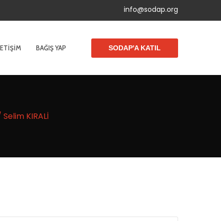
info@sodap.org
LETIŞIM
BAĞIŞ YAP
SODAP'A KATIL
 Selim KIRALİ