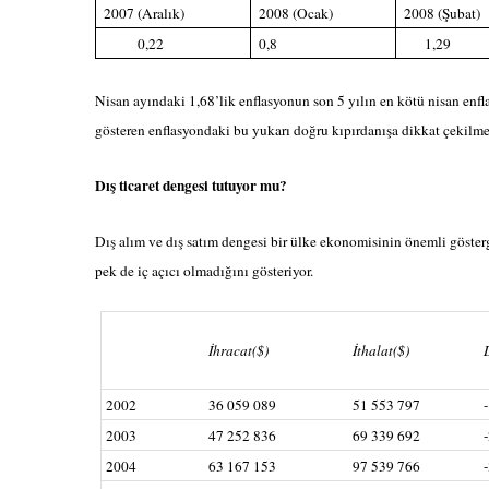
2007 (Aralık)
2008 (Ocak)
2008 (Şubat)
0,22
0,8
1,29
Nisan ayındaki 1,68’lik enflasyonun son 5 yılın en kötü nisan enf
gösteren enflasyondaki bu yukarı doğru kıpırdanışa dikkat çekilm
Dış ticaret dengesi tutuyor mu?
Dış alım ve dış satım dengesi bir ülke ekonomisinin önemli göster
pek de iç açıcı olmadığını gösteriyor.
İhracat
($)
İthalat
($)
2002
36 059 089
51 553 797
2003
47 252 836
69 339 692
2004
63 167 153
97 539 766