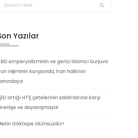
Son Yazılar
BD emperyalizminin ve gerici İslamcı burjuva
ran rejiminin karşısında, İran halkının
anındayız
ŞİD artığı HTŞ çetelerinin saldırılarına karşı
irenişe ve dayanışmaya!
etin Göktepe ölümsüzdür!