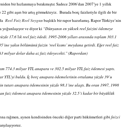
yeniden bir hızlanmaya bırakmıştır. Sadece 2006’dan 2007’ye 1 yıllık
2 gibi aşırı bir artış görmekteyiz.
Burada borç faizleriyle ilgili de bir
nda
Reel Faiz Reel Soygun
başlıklı bir rapor hazırlamış. Rapor Türkiye’nin
a yoğunlaşıyor ve diyor ki
“Dünyanın en yüksek reel faizini ödemeye
yüzde 17.6’lık reel faiz ödedi. 1995-2006 yılları arasında toplam 303.1
5’ine yakın bölümünü faizin ‘reel kısmı’ meydana getirdi. Eğer reel faiz
 63 milyar dolar daha az faiz ödeyecekti.” (Rapordan)
m 774.3 milyar YTL anapara ve 302.5 milyar YTL faiz ödemesi yaptı.
yar YTL’yi buldu. İç borç anapara ödemelerinin ortalama yüzde 39’u
nin tutarı anapara ödemesinin yüzde 98.1’ine ulaştı. Bu oran 1997, 1998
ılan faiz ödemesi anapara ödemesinin yüzde 32.5’i kadar bir büyüklük
rına rağmen, aynen kendisinden önceki diğer parti hükümetleri gibi
faizci
rşılaşıyoruz.