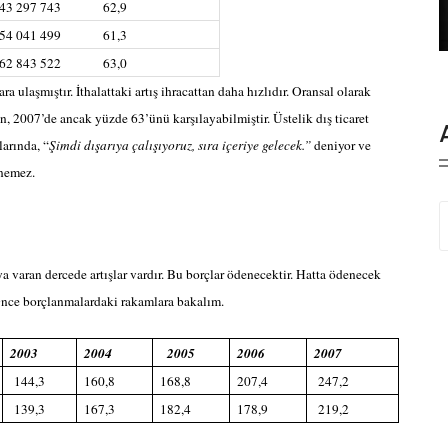
-43 297 743
62,9
-54 041 499
61,3
-62 843 522
63,0
ra ulaşmıştır. İthalattaki artış ihracattan daha hızlıdır. Oransal olarak
en, 2007’de ancak yüzde 63’ünü karşılayabilmiştir. Üstelik dış ticaret
larında, “
Şimdi dışarıya çalışıyoruz, sıra içeriye gelecek.”
deniyor ve
enemez.
a varan dercede artışlar vardır. Bu borçlar ödenecektir. Hatta ödenecek
 Önce borçlanmalardaki rakamlara bakalım.
2003
2004
2005
2006
2007
144,3
160,8
168,8
207,4
247,2
139,3
167,3
182,4
178,9
219,2