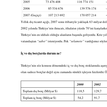
2005
73 476 408
116 774 151
2006
85 534 676
139 576 174
2007 (Geçiçi)
107 213 692
170 057 214
Yıllık dış ticaret açığı, 2007 sonu itibarıyle yaklaşık 63 milyar dola
2002 yılında Türkiye’nin ihracatı, ithalatın yüzde 70’ini karşılark
Türkiye’nin en iddialı olduğu alanların başında geliyordu. Kriz yıl
vatandaştan
“sabır”
isteniyordu. Pek
“selamete”
vardığımız söyl
İç ve dış borçlarda durum ne?
Türkiye’nin söz konusu dönemdeki iç ve dış borç stoklarında aşırıy
olan sadece borçlar değil aynı zamanda sürekli işleyen faizlerdir.
2000
2002
Toplam dış borç (Milyar $)
118,5
129,7
Toplam iç borç (Milyar $)
54,2
91,7