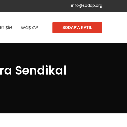
info@sodap.org
LETIŞIM
BAĞIŞ YAP
SODAP'A KATIL
ra Sendikal