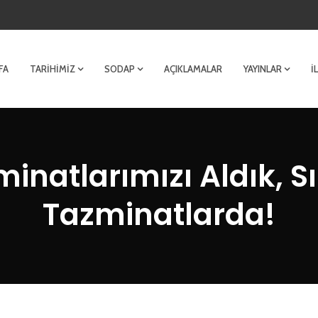
FA
TARIHIMIZ
SODAP
AÇIKLAMALAR
YAYINLAR
İ
inatlarımızı Aldık, Sı
Tazminatlarda!