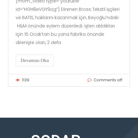
[mom_video type=”youtube”
id=”HGH8eVGY9og”] Direnen Bross Tekstil işçileri
ve BATİS, haklarını kazanmak için, Beyoğlu’ndaki
H&M önünde eylem düzenledi. İşten atıldıkları
için 15 Ocak’tan bu yana fabrika önünde
direnişte olan, 2 defa
Devamını Oku
1139
Comments off