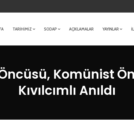
FA
TARIHIMIZ
SODAP
AÇIKLAMALAR
YAYINLAR
İ
 Öncüsü, Komünist Ön
Kıvılcımlı Anıldı