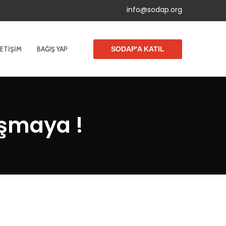
info@sodap.org
LETIŞIM
BAĞIŞ YAP
SODAP'A KATIL
ışmaya !