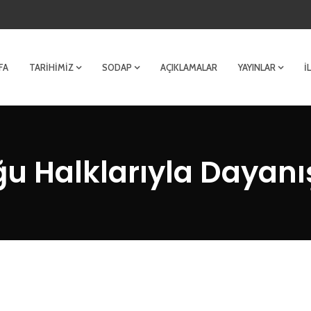
FA
TARIHIMIZ
SODAP
AÇIKLAMALAR
YAYINLAR
İ
u Halklarıyla Dayan