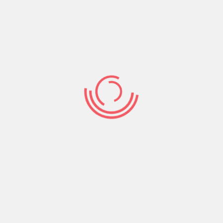
Ayten Kargın’ın ev işverenleri ile
SGK aleyhine açtığı hizmet tespit
davasının ikinci duruşması 20. İş
Mahkemesinde görüldü
13 yıl boyunca aynı evde ev işçiliği yapmış ancak
bir gün dahi sigortası yapılmamış olan Ayten
Kargın’ın sigortasız çalıştığı yılların ve hiçbir iş
güvenliği tedbiri olmadığı için bozulan sağlığının
hesabını
Devamını Oku
1225
Comments off