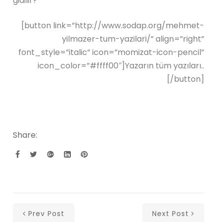
gidilir?
[button link=”http://www.sodap.org/mehmet-
yilmazer-tum-yazilari/” align=”right”
font_style=”italic” icon=”momizat-icon-pencil”
icon_color=”#ffff00″]Yazarın tüm yazıları..
[/button]
Share:
Prev Post
Next Post