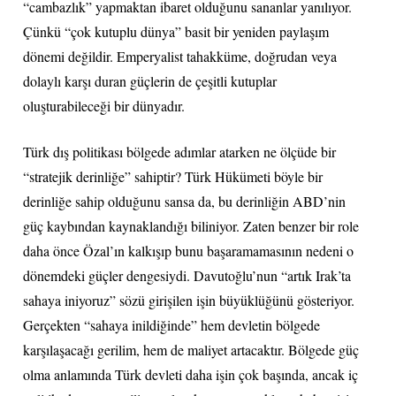
“cambazlık” yapmaktan ibaret olduğunu sananlar yanılıyor.
Çünkü “çok kutuplu dünya” basit bir yeniden paylaşım
dönemi değildir. Emperyalist tahakküme, doğrudan veya
dolaylı karşı duran güçlerin de çeşitli kutuplar
oluşturabileceği bir dünyadır.
Türk dış politikası bölgede adımlar atarken ne ölçüde bir
“stratejik derinliğe” sahiptir? Türk Hükümeti böyle bir
derinliğe sahip olduğunu sansa da, bu derinliğin ABD’nin
güç kaybından kaynaklandığı biliniyor. Zaten benzer bir role
daha önce Özal’ın kalkışıp bunu başaramamasının nedeni o
dönemdeki güçler dengesiydi. Davutoğlu’nun “artık Irak’ta
sahaya iniyoruz” sözü girişilen işin büyüklüğünü gösteriyor.
Gerçekten “sahaya inildiğinde” hem devletin bölgede
karşılaşacağı gerilim, hem de maliyet artacaktır. Bölgede güç
olma anlamında Türk devleti daha işin çok başında, ancak iç