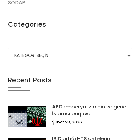
SODAP
Categories
Recent Posts
ABD emperyalizminin ve gerici
İslamcı burjuva
Şubat 28, 2026
IŞİD artığı HTŞ çetelerinin