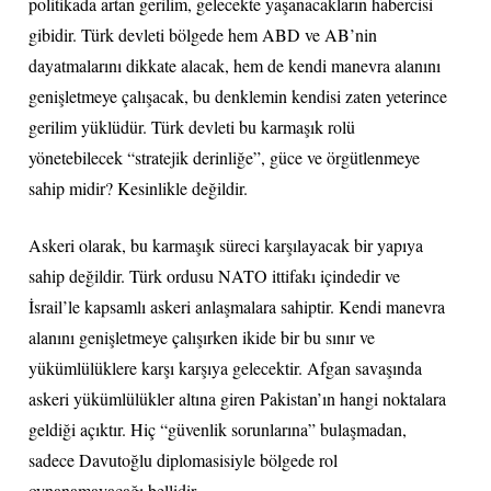
politikada artan gerilim, gelecekte yaşanacakların habercisi
gibidir. Türk devleti bölgede hem ABD ve AB’nin
dayatmalarını dikkate alacak, hem de kendi manevra alanını
genişletmeye çalışacak, bu denklemin kendisi zaten yeterince
gerilim yüklüdür. Türk devleti bu karmaşık rolü
yönetebilecek “stratejik derinliğe”, güce ve örgütlenmeye
sahip midir? Kesinlikle değildir.
Askeri olarak, bu karmaşık süreci karşılayacak bir yapıya
sahip değildir. Türk ordusu NATO ittifakı içindedir ve
İsrail’le kapsamlı askeri anlaşmalara sahiptir. Kendi manevra
alanını genişletmeye çalışırken ikide bir bu sınır ve
yükümlülüklere karşı karşıya gelecektir. Afgan savaşında
askeri yükümlülükler altına giren Pakistan’ın hangi noktalara
geldiği açıktır. Hiç “güvenlik sorunlarına” bulaşmadan,
sadece Davutoğlu diplomasisiyle bölgede rol
oynanamayacağı bellidir.