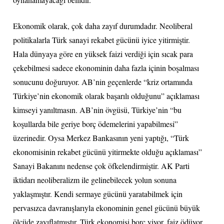
Ekonomik olarak, çok daha zayıf durumdadır. Neoliberal
politikalarla Türk sanayi rekabet gücünü iyice yitirmiştir.
Hala dünyaya göre en yüksek faizi verdiği için sıcak para
çekebilmesi sadece ekonominin daha fazla içinin boşalması
sonucunu doğuruyor. AB’nin geçenlerde “kriz ortamında
Türkiye’nin ekonomik olarak başarılı olduğunu” açıklaması
kimseyi yanıltmasın. AB’nin övgüsü, Türkiye’nin “bu
koşullarda bile geriye borç ödemelerini yapabilmesi”
üzerinedir. Oysa Merkez Bankasının yeni yaptığı, “Türk
ekonomisinin rekabet gücünü yitirmekte olduğu açıklaması”
Sanayi Bakanını nedense çok öfkelendirmiştir. AK Parti
iktidarı neoliberalizm ile gelinebilecek yolun sonuna
yaklaşmıştır. Kendi sermaye gücünü yaratabilmek için
pervasızca davranışlarıyla ekonominin genel gücünü büyük
ölçüde zayıflatmıştır. Türk ekonomisi borç yiyor, faiz ödüyor,