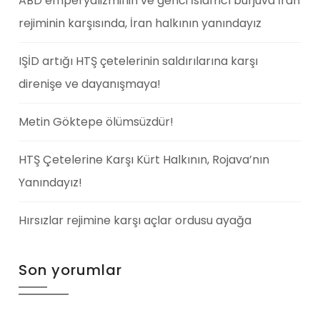
ABD emperyalizminin ve gerici İslamcı burjuva İran
rejiminin karşısında, İran halkının yanındayız
IŞİD artığı HTŞ çetelerinin saldırılarına karşı
direnişe ve dayanışmaya!
Metin Göktepe ölümsüzdür!
HTŞ Çetelerine Karşı Kürt Halkının, Rojava’nın
Yanındayız!
Hırsızlar rejimine karşı açlar ordusu ayağa
Son yorumlar