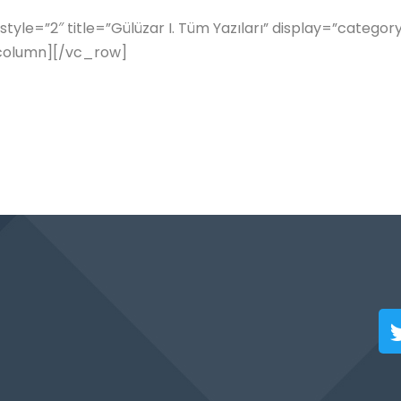
le=”2″ title=”Gülüzar I. Tüm Yazıları” display=”categor
column][/vc_row]