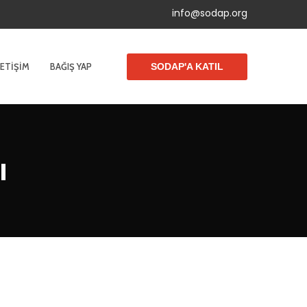
info@sodap.org
LETIŞIM
BAĞIŞ YAP
SODAP'A KATIL
ı