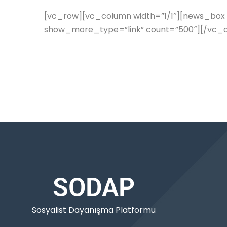
[vc_row][vc_column width=”1/1″][news_box sty
show_more_type=”link” count=”500″][/vc_
SODAP
Sosyalist Dayanışma Platformu