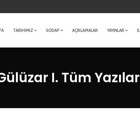
FA
TARIHIMIZ
SODAP
AÇIKLAMALAR
YAYINLAR
İ
Gülüzar I. Tüm Yazılar