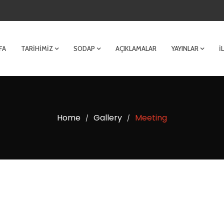
FA
TARIHIMIZ
SODAP
AÇIKLAMALAR
YAYINLAR
İ
Home
Gallery
Meeting
/
/