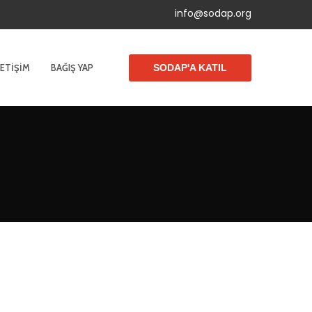
info@sodap.org
LETIŞIM
BAĞIŞ YAP
SODAP'A KATIL